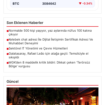
BTC
3084642
▼ -0.34%
Son Eklenen Haberler
Normalde 500 kişi yaşıyor, yaz aylarında nüfus 100 katına
■
çıkıyor
Kelebek chat adresi İle Dijital İletişimin Sertifikalı Adresi Ve
■
Muhabbet Deneyimi
Sektörel IT Yönetimi ve Çevre Hizmetleri
■
Galatasaray, Rafael Leão için atağa geçti: Temsilciyle el
■
sıkışıldı
MGK’den 8 maddelik kritik bildiri: Dikkat çeken ‘Terörsüz
■
Bölge’ vurgusu
Güncel