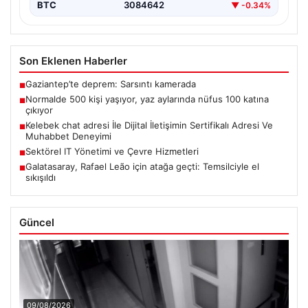
BTC
3084642
▼ -0.34%
Son Eklenen Haberler
Gaziantep’te deprem: Sarsıntı kamerada
■
Normalde 500 kişi yaşıyor, yaz aylarında nüfus 100 katına
■
çıkıyor
Kelebek chat adresi İle Dijital İletişimin Sertifikalı Adresi Ve
■
Muhabbet Deneyimi
Sektörel IT Yönetimi ve Çevre Hizmetleri
■
Galatasaray, Rafael Leão için atağa geçti: Temsilciyle el
■
sıkışıldı
Güncel
09/08/2026