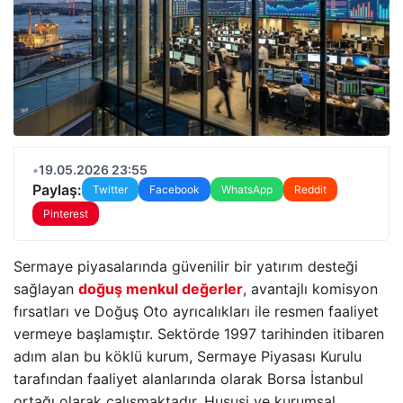
•
19.05.2026 23:55
Paylaş:
Twitter
Facebook
WhatsApp
Reddit
Pinterest
Sermaye piyasalarında güvenilir bir yatırım desteği
sağlayan
doğuş menkul değerler
, avantajlı komisyon
fırsatları ve Doğuş Oto ayrıcalıkları ile resmen faaliyet
vermeye başlamıştır. Sektörde 1997 tarihinden itibaren
adım alan bu köklü kurum, Sermaye Piyasası Kurulu
tarafından faaliyet alanlarında olarak Borsa İstanbul
ortağı olarak çalışmaktadır. Hususi ve kurumsal