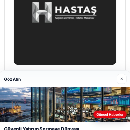
Hastaş Beton
×
Göz Atın
26/05/2026
Web sitemizi nasıl kullandığınızı daha iyi anlayabilmek,
Güncel Haberler
deneyiminizi kişiselleştirmek ve geliştirmek amacıyla çerezler
kullanıyoruz.
Çerez Politikamız
Güvenli Yatırım Sermaye Dünyası