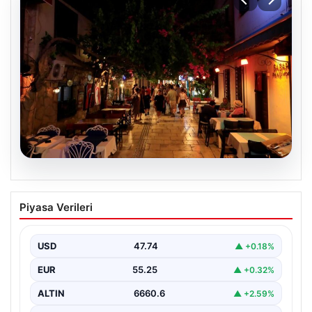
08.08.2026
Normalde 500 kişi yaşıyor, yaz
Piyasa Verileri
aylarında nüfus 100 katına çıkıyor
USD
47.74
▲ +0.18%
EUR
55.25
▲ +0.32%
ALTIN
6660.6
▲ +2.59%