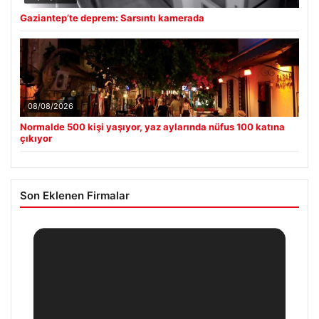
Gaziantep’te deprem: Sarsıntı kamerada
08/08/2026
Normalde 500 kişi yaşıyor, yaz aylarında nüfus 100 katına
çıkıyor
Son Eklenen Firmalar