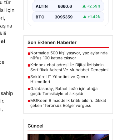
u tür
bir önem taşımaktadır. Güncel
ALTIN
6660.6
▲ +2.59%
olarak…
si için
BTC
3095359
▲ +1.42%
ri,
başına
ili
el
Son Eklenen Haberler
Normalde 500 kişi yaşıyor, yaz aylarında
■
nüfus 100 katına çıkıyor
ce
Kelebek chat adresi İle Dijital İletişimin
■
Sertifikalı Adresi Ve Muhabbet Deneyimi
Sektörel IT Yönetimi ve Çevre
■
Hizmetleri
Galatasaray, Rafael Leão için atağa
■
 sahip
geçti: Temsilciyle el sıkışıldı
MGK’den 8 maddelik kritik bildiri: Dikkat
r.
■
çeken ‘Terörsüz Bölge’ vurgusu
ı,
Güncel