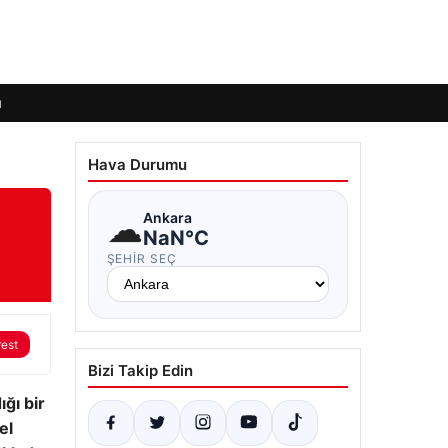
ı
Hava Durumu
☁
Ankara
NaN°C
ŞEHIR SEÇ
rest
Bizi Takip Edin
ğı bir
el