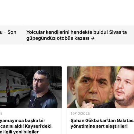
u – Son
Yolcular kendilerini hendekte buldu! Sivas'ta
güpegündüz otobüs kazası →
25
10/12/2025
ıyamayınca başka bir
Şahan Gökbakar’dan Galatas
canını aldı! Kayseri’deki
yönetimine sert eleştiriler!
 ilgili yeni bilgiler