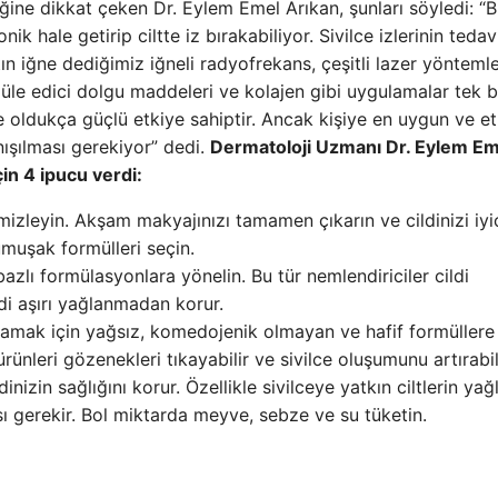
ğine dikkat çeken Dr. Eylem Emel Arıkan, şunları söyledi: “B
ik hale getirip ciltte iz bırakabiliyor. Sivilce izlerinin tedavi
n iğne dediğimiz iğneli radyofrekans, çeşitli lazer yöntemle
müle edici dolgu maddeleri ve kolajen gibi uygulamalar tek 
e oldukça güçlü etkiye sahiptir. Ancak kişiye en uygun ve etk
ışılması gerekiyor” dedi.
Dermatoloji Uzmanı Dr. Eylem Em
çin 4 ipucu verdi:
mizleyin. Akşam makyajınızı tamamen çıkarın ve cildinizi iyi
umuşak formülleri seçin.
 bazlı formülasyonlara yönelin. Bu tür nemlendiriciler cildi
di aşırı yağlanmadan korur.
ğlamak için yağsız, komedojenik olmayan ve hafif formüllere
rünleri gözenekleri tıkayabilir ve sivilce oluşumunu artırabili
nizin sağlığını korur. Özellikle sivilceye yatkın ciltlerin yağl
ı gerekir. Bol miktarda meyve, sebze ve su tüketin.