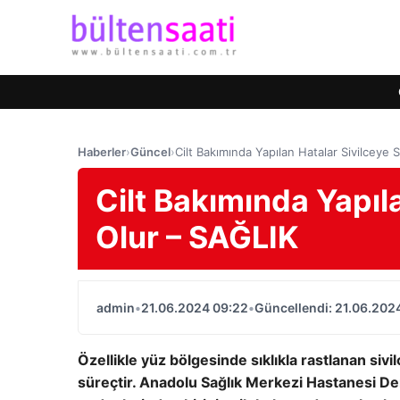
Haberler
›
Güncel
›
Cilt Bakımında Yapılan Hatalar Sivilceye
Cilt Bakımında Yapıl
Olur – SAĞLIK
admin
•
21.06.2024 09:22
•
Güncellendi: 21.06.202
Özellikle yüz bölgesinde sıklıkla rastlanan si
süreçtir. Anadolu Sağlık Merkezi Hastanesi Der