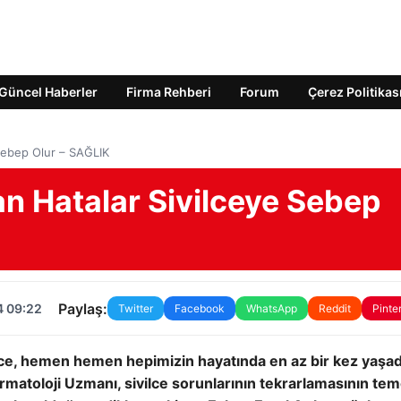
Güncel Haberler
Firma Rehberi
Forum
Çerez Politikas
 Sebep Olur – SAĞLIK
an Hatalar Sivilceye Sebep
Paylaş:
4 09:22
Twitter
Facebook
WhatsApp
Reddit
Pinte
vilce, hemen hemen hepimizin hayatında en az bir kez yaşadı
matoloji Uzmanı, sivilce sorunlarının tekrarlamasının tem