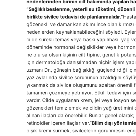
nedenlerinden birinin cilt bakımında yapılan ha
“Sağlıklı beslenme, yeterli su tüketimi, düzenli
birlikte sivilce tedavisi de planlanmalıdır.”
Hasta
gözenekli ve damar kan akımı ince olan kırmızı c
nedenlerden kaynaklanabileceğini söyledi. Eyle
cilde sürekli temas veya baskı yapılması, yağ 
döneminde hormonal değişiklikler veya hormonal 
ne olursa olsun kişinin cilt tipine, genetik potan
için dermatoloğa danışılmadan hiçbir işlem yapı
uzmanı Dr., güneşin bağışıklığı güçlendirdiği içi
yaz aylarında sivilce sorununun azaldığını söyl
yıkanmak da sivilce oluşumunu azaltan önemli fa
tamamen çözmeye yetmiyor. Etkili tedavi için s
vardır. Cilde uygulanan krem, jel veya losyon şek
gözenekleri temizlemek ve cildin yağ üretimini d
alınan ilaçları da önerebilir. Bunlar genel olarak;
retinoidler içeren ilaçlar var.”
Bilim dışı yöntemler
pişik kremi sürmek, sivilcelerin görünmesini en