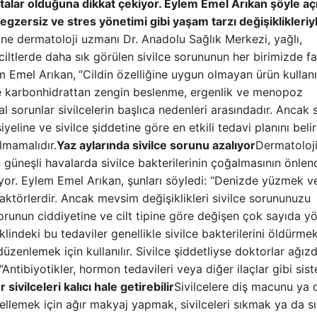
talar olduğuna dikkat çekiyor. Eylem Emel Arıkan şöyle açı
 egzersiz ve stres yönetimi gibi yaşam tarzı değişiklikleriy
ne dermatoloji uzmanı Dr. Anadolu Sağlık Merkezi, yağlı,
iltlerde daha sık görülen sivilce sorununun her birimizde fa
m Emel Arıkan,
“Cildin özelliğine uygun olmayan ürün kullanı
ve karbonhidrattan zengin beslenme, ergenlik ve menopoz
sorunlar sivilcelerin başlıca nedenleri arasındadır. Ancak 
siyeline ve sivilce şiddetine göre en etkili tedavi planını bel
lmamalıdır.
Yaz aylarında sivilce sorunu azalıyor
Dermatoloj
n güneşli havalarda sivilce bakterilerinin çoğalmasının önlend
üyor. Eylem Emel Arıkan, şunları söyledi: “Denizde yüzmek ve
ktörlerdir. Ancak mevsim değişiklikleri sivilce sorununuzu
orunun ciddiyetine ve cilt tipine göre değişen çok sayıda 
lindeki bu tedaviler genellikle sivilce bakterilerini öldürmek
üzenlemek için kullanılır. Sivilce şiddetliyse doktorlar ağız
 “Antibiyotikler, hormon tedavileri veya diğer ilaçlar gibi sis
 sivilceleri kalıcı hale getirebilir
Sivilcelere diş macunu ya 
gellemek için ağır makyaj yapmak, sivilceleri sıkmak ya da 