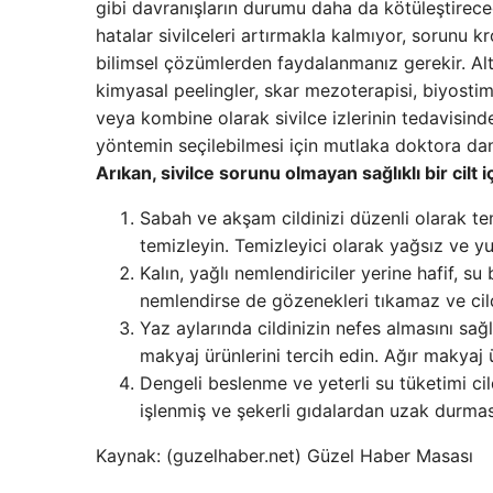
gibi davranışların durumu daha da kötüleştirece
hatalar sivilceleri artırmakla kalmıyor, sorunu kron
bilimsel çözümlerden faydalanmanız gerekir. Altı
kimyasal peelingler, skar mezoterapisi, biyosti
veya kombine olarak sivilce izlerinin tedavisind
yöntemin seçilebilmesi için mutlaka doktora dan
Arıkan, sivilce sorunu olmayan sağlıklı bir cilt i
Sabah ve akşam cildinizi düzenli olarak te
temizleyin. Temizleyici olarak yağsız ve y
Kalın, yağlı nemlendiriciler yerine hafif, su
nemlendirse de gözenekleri tıkamaz ve cil
Yaz aylarında cildinizin nefes almasını sa
makyaj ürünlerini tercih edin. Ağır makyaj ü
Dengeli beslenme ve yeterli su tüketimi cildi
işlenmiş ve şekerli gıdalardan uzak durmas
Kaynak: (guzelhaber.net) Güzel Haber Masası