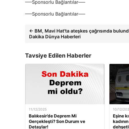
—–Sponsorlu Bağlantılar—–
—–Sponsorlu Bağlantılar—–
← BM, Mavi Hat'ta ateşkes çağrısında bulund
Dakika Dünya Haberleri
Tavsiye Edilen Haberler
11/12/2025
10/12/20
Balıkesir’de Deprem Mi
Eşine k
Gerçekleşti? Son Durum ve
kadının 
Detaylar!
dehşetle