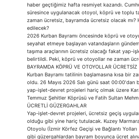
haber geçtiğimiz hafta resmiyet kazandı. Cumh
süresince uygulanacak otoyol, köprü ve toplu taş
zaman ücretsiz, bayramda ücretsiz olacak mı? 
edilecek?
2026 Kurban Bayramı öncesinde köprü ve otoyoll
seyahat etmeye başlayan vatandaşların gündemi
taşıma araçlarının ücretsiz olacağı fakat yap-işl
belirtildi. Peki, köprü ve otoyollar ne zaman ü
BAYRAMDA KÖPRÜ VE OTOYOLLAR ÜCRETSİZ 
Kurban Bayramı tatilinin başlamasına kısa bir z
oldu. 26 Mayıs 2026 Salı günü saat 00:00'dan 
yap-işlet-devret projeleri hariç olmak üzere Ka
Temmuz Şehitler Köprüsü ve Fatih Sultan Mehme
ÜCRETLİ GÜZERGAHLAR
Yap-işlet-devret projeleri, ücretsiz geçiş uygulam
olduğu gibi yine hariç tutulacak. Kuzey Marmar
Otoyolu (İzmir Körfez Geçişi ve Bağlantı Yolla
gibi güzergahlardan bayram boyunca ücret alın