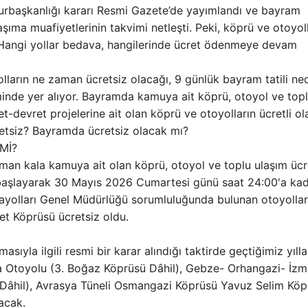
urbaşkanlığı kararı Resmi Gazete’de yayımlandı ve bayram
ıma muafiyetlerinin takvimi netleşti. Peki, köprü ve otoyol
Hangi yollar bedava, hangilerinde ücret ödenmeye devam
arın ne zaman ücretsiz olacağı, 9 günlük bayram tatili ne
nde yer alıyor. Bayramda kamuya ait köprü, otoyol ve top
et-devret projelerine ait olan köprü ve otoyolların ücretli ol
cretsiz? Bayramda ücretsiz olacak mı?
Mİ?
aman kala kamuya ait olan köprü, otoyol ve toplu ulaşım ücr
başlayarak 30 Mayıs 2026 Cumartesi günü saat 24:00'a ka
rayolları Genel Müdürlüğü sorumluluğunda bulunan otoyollar 
t Köprüsü ücretsiz oldu.
asıyla ilgili resmi bir karar alındığı taktirde geçtiğimiz yıll
a Otoyolu (3. Boğaz Köprüsü Dâhil), Gebze- Orhangazi- İzm
rı Dâhil), Avrasya Tüneli Osmangazi Köprüsü Yavuz Selim Kö
acak.