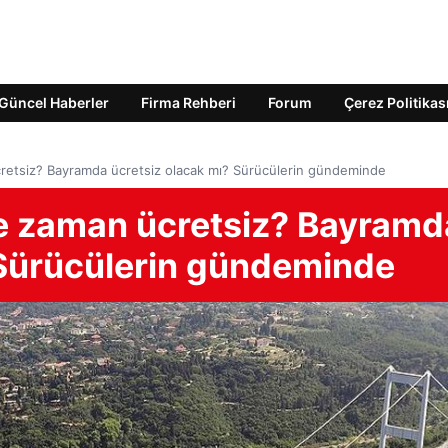
Güncel Haberler
Firma Rehberi
Forum
Çerez Politikas
cretsiz? Bayramda ücretsiz olacak mı? Sürücülerin gündeminde
ne zaman ücretsiz? Bayramd
 Sürücülerin gündeminde