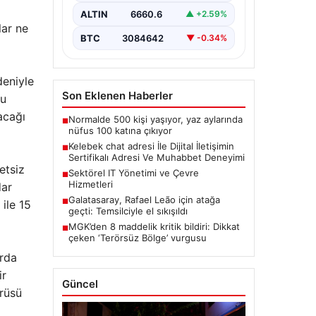
bir önem taşımaktadır. Güncel
ALTIN
6660.6
▲ +2.59%
olarak…
lar ne
BTC
3084642
▼ -0.34%
deniyle
Son Eklenen Haberler
lu
acağı
Normalde 500 kişi yaşıyor, yaz aylarında
■
nüfus 100 katına çıkıyor
Kelebek chat adresi İle Dijital İletişimin
■
Sertifikalı Adresi Ve Muhabbet Deneyimi
etsiz
Sektörel IT Yönetimi ve Çevre
■
Hizmetleri
dar
Galatasaray, Rafael Leão için atağa
■
ile 15
geçti: Temsilciyle el sıkışıldı
MGK’den 8 maddelik kritik bildiri: Dikkat
■
çeken ‘Terörsüz Bölge’ vurgusu
arda
ir
Güncel
prüsü