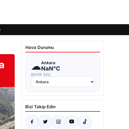
ı
Hava Durumu
a
☁
Ankara
NaN°C
ŞEHIR SEÇ
Bizi Takip Edin