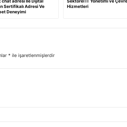
chat adresi İle Dijital
Sektörel IT Yönetimi ve Çevr
in Sertifikalı Adresi Ve
Hizmetleri
et Deneyimi
nlar
*
ile işaretlenmişlerdir