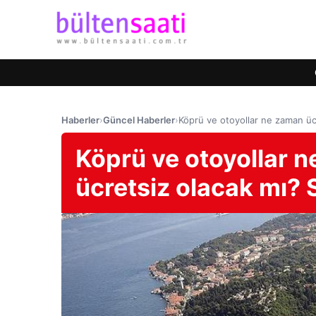
Haberler
›
Güncel Haberler
›
Köprü ve otoyollar ne zaman ü
Köprü ve otoyollar 
ücretsiz olacak mı?