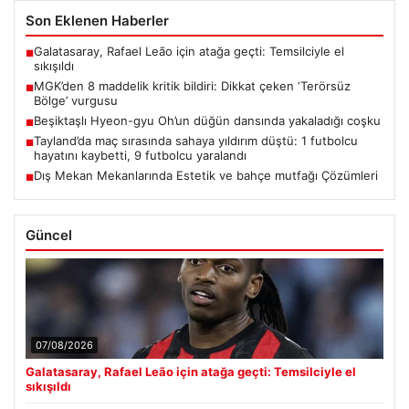
Son Eklenen Haberler
Galatasaray, Rafael Leão için atağa geçti: Temsilciyle el
■
sıkışıldı
MGK’den 8 maddelik kritik bildiri: Dikkat çeken ‘Terörsüz
■
Bölge’ vurgusu
Beşiktaşlı Hyeon-gyu Oh’un düğün dansında yakaladığı coşku
■
Tayland’da maç sırasında sahaya yıldırım düştü: 1 futbolcu
■
hayatını kaybetti, 9 futbolcu yaralandı
Dış Mekan Mekanlarında Estetik ve bahçe mutfağı Çözümleri
■
Güncel
07/08/2026
Galatasaray, Rafael Leão için atağa geçti: Temsilciyle el
sıkışıldı