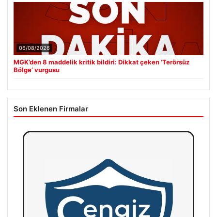
06/08/2026
MGK’den 8 maddelik kritik bildiri: Dikkat çeken ‘Terörsüz
Bölge’ vurgusu
Son Eklenen Firmalar