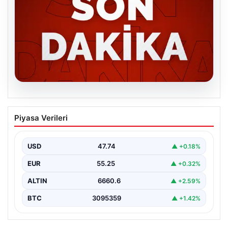
06.08.2026
MGK’den 8 maddelik kritik bildiri: Dikkat
Piyasa Verileri
çeken ‘Terörsüz Bölge’ vurgusu
USD
47.74
▲ +0.18%
EUR
55.25
▲ +0.32%
ALTIN
6660.6
▲ +2.59%
BTC
3095359
▲ +1.42%