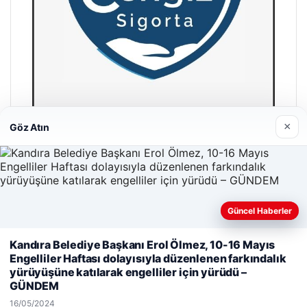
×
Göz Atın
Hastaş Beton
26/05/2026
Güncel Haberler
Kandıra Belediye Başkanı Erol Ölmez, 10-16 Mayıs
Web sitemizi nasıl kullandığınızı daha iyi anlayabilmek,
Engelliler Haftası dolayısıyla düzenlenen farkındalık
deneyiminizi kişiselleştirmek ve geliştirmek amacıyla çerezler
yürüyüşüne katılarak engelliler için yürüdü –
© 2026 Bülten Saati – Güncel Haberler
kullanıyoruz.
Çerez Politikamız
GÜNDEM
Reddet
Kabul Et
Yeminli Tercüme Bürosu
|
Malta Dil Okulu
|
16/05/2024