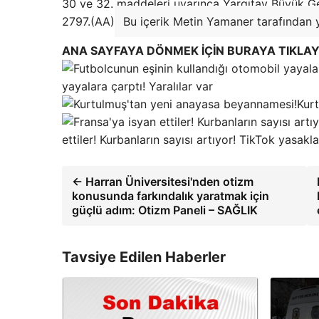
30 ve 32. maddeleri uyarınca Yargıtay Büyük Gen
2797.(AA)
Bu içerik Metin Yamaner tarafından y
ANA SAYFAYA DÖNMEK İÇİN BURAYA TIKLAY
yayalara çarptı! Yaralılar var
Kur
ettiler! Kurbanların sayısı artıyor! TikTok yasa
← Harran Üniversitesi'nden otizm
konusunda farkındalık yaratmak için
güçlü adım: Otizm Paneli – SAĞLIK
Tavsiye Edilen Haberler