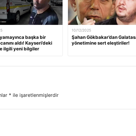
25
10/12/2025
ıyamayınca başka bir
Şahan Gökbakar’dan Galatas
canını aldı! Kayseri’deki
yönetimine sert eleştiriler!
 ilgili yeni bilgiler
nlar
*
ile işaretlenmişlerdir