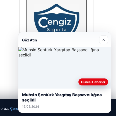
×
Göz Atın
Cengiz Sigorta
23/06/2026
Güncel Haberler
Muhsin Şentürk Yargıtay Başsavcılığına
seçildi
16/05/2024
ıyoruz.
Çerez Politikamız
Reddet
Kabul Et