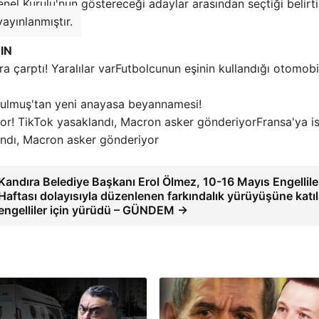
el Kurulu'nun göstereceği adaylar arasından seçtiği belirtil
ayınlanmıştır.
IN
Futbolcunun eşinin kullandığı otomobi
tulmuş'tan yeni anayasa beyannamesi!
Fransa'ya i
klandı, Macron asker gönderiyor
Kandıra Belediye Başkanı Erol Ölmez, 10-16 Mayıs Engellile
Haftası dolayısıyla düzenlenen farkındalık yürüyüşüne katı
engelliler için yürüdü – GÜNDEM →