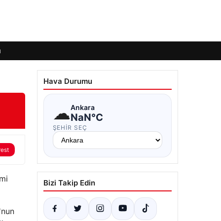
ı
Hava Durumu
☁
Ankara
NaN°C
ŞEHIR SEÇ
rest
smi
Bizi Takip Edin
'nun