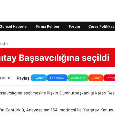
Güncel Haberler
Firma Rehberi
Forum
Çerez Politikas
eçildi
tay Başsavcılığına seçildi
Paylaş:
4 03:18
Twitter
Facebook
WhatsApp
Reddit
Pinte
savcılığına seçilmesine ilişkin Cumhurbaşkanlığı kararı Re
n Şentürk'ü, Anayasa'nın 154. maddesi ile Yargıtay Kanunu