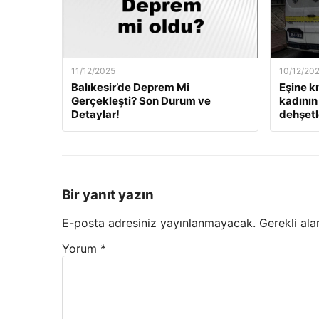
11/12/2025
10/12/20
Balıkesir’de Deprem Mi
Eşine k
Gerçekleşti? Son Durum ve
kadının 
Detaylar!
dehşetle
Bir yanıt yazın
E-posta adresiniz yayınlanmayacak.
Gerekli ala
Yorum
*