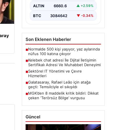
bir önem taşımaktadır. Güncel
ALTIN
6660.6
▲ +2.59%
olarak…
BTC
3084642
▼ -0.34%
aray
Son Eklenen Haberler
Normalde 500 kişi yaşıyor, yaz aylarında
■
nüfus 100 katına çıkıyor
Kelebek chat adresi İle Dijital İletişimin
■
Sertifikalı Adresi Ve Muhabbet Deneyimi
Sektörel IT Yönetimi ve Çevre
■
Hizmetleri
Galatasaray, Rafael Leão için atağa
■
geçti: Temsilciyle el sıkışıldı
MGK’den 8 maddelik kritik bildiri: Dikkat
■
çeken ‘Terörsüz Bölge’ vurgusu
Güncel