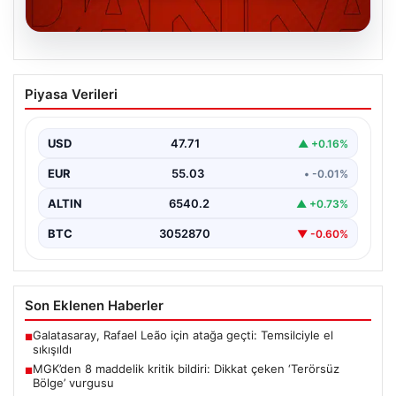
06.08.2026
MGK’den 8 maddelik kritik bildiri: Dikkat
Piyasa Verileri
çeken ‘Terörsüz Bölge’ vurgusu
USD
47.71
▲ +0.16%
EUR
55.03
• -0.01%
ALTIN
6540.2
▲ +0.73%
BTC
3052870
▼ -0.60%
Son Eklenen Haberler
Galatasaray, Rafael Leão için atağa geçti: Temsilciyle el
■
sıkışıldı
MGK’den 8 maddelik kritik bildiri: Dikkat çeken ‘Terörsüz
■
Bölge’ vurgusu