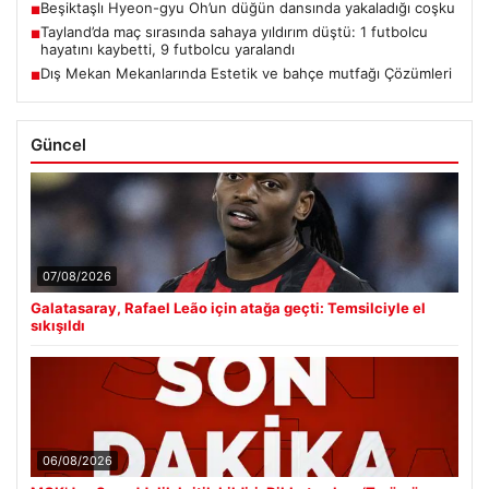
Beşiktaşlı Hyeon-gyu Oh’un düğün dansında yakaladığı coşku
■
Tayland’da maç sırasında sahaya yıldırım düştü: 1 futbolcu
■
hayatını kaybetti, 9 futbolcu yaralandı
Dış Mekan Mekanlarında Estetik ve bahçe mutfağı Çözümleri
■
Güncel
07/08/2026
Galatasaray, Rafael Leão için atağa geçti: Temsilciyle el
sıkışıldı
06/08/2026