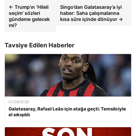
← Trump’ın ‘Hileli
Singo’dan Galatasaray’a iyi
seçim’ sözleri
haber: Saha çalışmalarına
gündeme gelecek
kısa süre içinde dönüyor →
mi?
Tavsiye Edilen Haberler
07/08/2026
Galatasaray, Rafael Leão için atağa geçti: Temsilciyle
el sıkışıldı