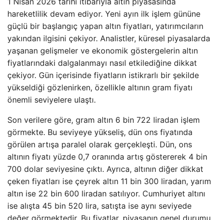
1 Nisan 2026 tarihi itibarıyla altın piyasasında
hareketlilik devam ediyor. Yeni ayın ilk işlem gününe
güçlü bir başlangıç yapan altın fiyatları, yatırımcıların
yakından ilgisini çekiyor. Analistler, küresel piyasalarda
yaşanan gelişmeler ve ekonomik göstergelerin altın
fiyatlarındaki dalgalanmayı nasıl etkilediğine dikkat
çekiyor. Gün içerisinde fiyatların istikrarlı bir şekilde
yükseldiği gözlenirken, özellikle altının gram fiyatı
önemli seviyelere ulaştı.
Son verilere göre, gram altın 6 bin 722 liradan işlem
görmekte. Bu seviyeye yükseliş, dün ons fiyatında
görülen artışa paralel olarak gerçekleşti. Dün, ons
altının fiyatı yüzde 0,7 oranında artış göstererek 4 bin
700 dolar seviyesine çıktı. Ayrıca, altının diğer dikkat
çeken fiyatları ise çeyrek altın 11 bin 300 liradan, yarım
altın ise 22 bin 600 liradan satılıyor. Cumhuriyet altını
ise alışta 45 bin 520 lira, satışta ise aynı seviyede
değer görmektedir. Bu fiyatlar, piyasanın genel durumu