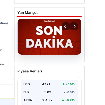
Yan Manşet
bitmesi
in
06.08.2026
vam
MGK’den 8 maddelik kritik
Piyasa Verileri
bildiri: Dikkat çeken
‘Terörsüz Bölge’ vurgusu
USD
47.71
▲ +0.16%
EUR
55.03
• -0.01%
ALTIN
6540.2
▲ +0.73%