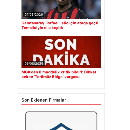
07/08/2026
Galatasaray, Rafael Leão için atağa geçti:
Temsilciyle el sıkışıldı
06/08/2026
MGK’den 8 maddelik kritik bildiri: Dikkat
çeken ‘Terörsüz Bölge’ vurgusu
Son Eklenen Firmalar