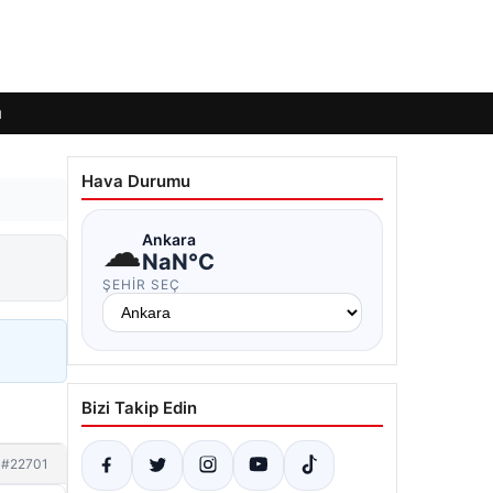
ı
Hava Durumu
☁
Ankara
NaN°C
ŞEHIR SEÇ
Bizi Takip Edin
#22701