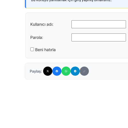
Kullanıcı adı:
Parola:
Beni hatırla
Paylaş: