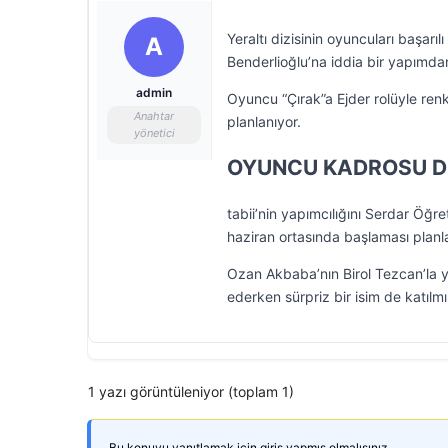
Yeraltı dizisinin oyuncuları başarıl
A
Benderlioğlu’na iddia bir yapımdan 
admin
Oyuncu “Çırak”a Ejder rolüyle renk
Anahtar
planlanıyor.
yönetici
OYUNCU KADROSU D
tabii’nin yapımcılığını Serdar Öğret
haziran ortasında başlaması planla
Ozan Akbaba’nın Birol Tezcan’la 
ederken sürpriz bir isim de katılm
1 yazı görüntüleniyor (toplam 1)
Bu konuyu yanıtlamak için giriş yapmış olmalısınız.