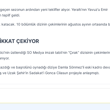
ı geçen sezonun ardından yeni teklifler alıyor. Yeraltı’nın Yavuz’u Emir
teplif geldi.
 katacak. 10 bölümlük dizinin çekimlerinin ağustos ayının ortasında 
İKKAT ÇEKİYOR
ici’nin üstlendiği SO Medya imzalı tabii’nin “Çırak” dizisinin çekimlerin
nıyor.
yazdığı ve başrolünü oynadığı diziye Damla Sönmez’li eski kadro de
ış ve Uzak Şehir’in Sadakat’i Gonca Cilasun projeyle anlaşmıştı.