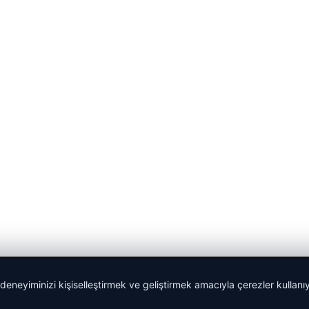
 deneyiminizi kişiselleştirmek ve geliştirmek amacıyla çerezler kullan
Yeminli Tercüme Bürosu
|
Malta Dil Okulu
|
lemagrup.com.t