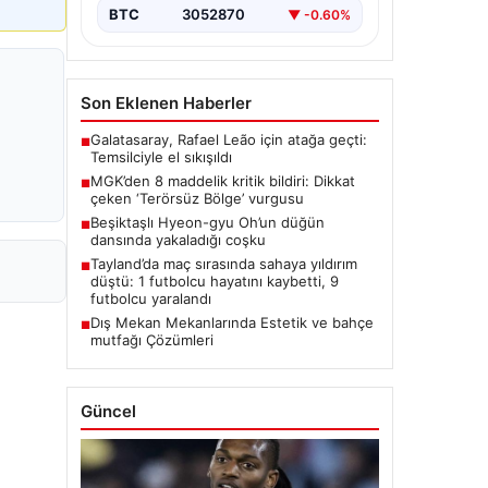
BTC
3052870
▼ -0.60%
Son Eklenen Haberler
Galatasaray, Rafael Leão için atağa geçti:
■
Temsilciyle el sıkışıldı
MGK’den 8 maddelik kritik bildiri: Dikkat
■
çeken ‘Terörsüz Bölge’ vurgusu
Beşiktaşlı Hyeon-gyu Oh’un düğün
■
dansında yakaladığı coşku
Tayland’da maç sırasında sahaya yıldırım
■
düştü: 1 futbolcu hayatını kaybetti, 9
futbolcu yaralandı
Dış Mekan Mekanlarında Estetik ve bahçe
■
mutfağı Çözümleri
Güncel