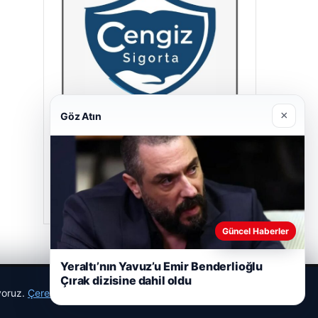
×
Göz Atın
Cengiz Sigorta
23/06/2026
Güncel Haberler
Yeraltı’nın Yavuz’u Emir Benderlioğlu
Çırak dizisine dahil oldu
ıyoruz.
Çerez Politikamız
Reddet
Kabul Et
r