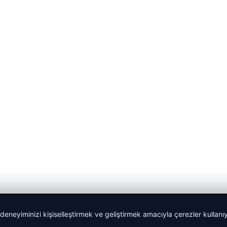
 deneyiminizi kişiselleştirmek ve geliştirmek amacıyla çerezler kullan
Yeminli Tercüme Bürosu
|
Malta Dil Okulu
|
lemagrup.com.t