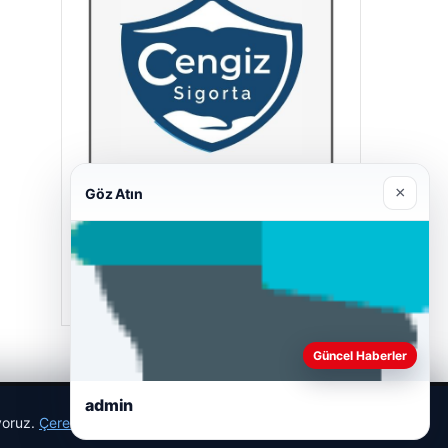
×
Göz Atın
Cengiz Sigorta
23/06/2026
Güncel Haberler
admin
ıyoruz.
Çerez Politikamız
Reddet
Kabul Et
r