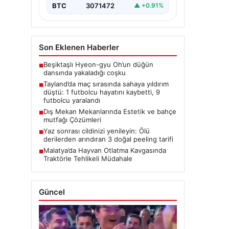
BTC
3071472
▲ +0.91%
Son Eklenen Haberler
Beşiktaşlı Hyeon-gyu Oh’un düğün
■
dansında yakaladığı coşku
Tayland’da maç sırasında sahaya yıldırım
■
düştü: 1 futbolcu hayatını kaybetti, 9
futbolcu yaralandı
Dış Mekan Mekanlarında Estetik ve bahçe
■
mutfağı Çözümleri
Yaz sonrası cildinizi yenileyin: Ölü
■
derilerden arındıran 3 doğal peeling tarifi
Malatya’da Hayvan Otlatma Kavgasında
■
Traktörle Tehlikeli Müdahale
Güncel