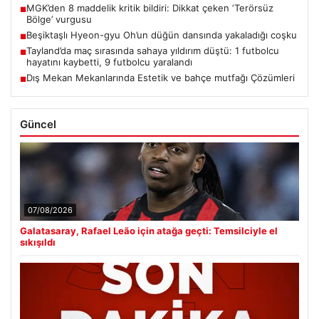
MGK’den 8 maddelik kritik bildiri: Dikkat çeken ‘Terörsüz
■
Bölge’ vurgusu
Beşiktaşlı Hyeon-gyu Oh’un düğün dansında yakaladığı coşku
■
Tayland’da maç sırasında sahaya yıldırım düştü: 1 futbolcu
■
hayatını kaybetti, 9 futbolcu yaralandı
Dış Mekan Mekanlarında Estetik ve bahçe mutfağı Çözümleri
■
Güncel
07/08/2026
Galatasaray, Rafael Leão için atağa geçti: Temsilciyle el
sıkışıldı