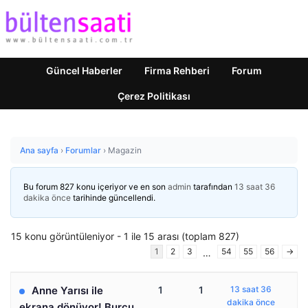
Güncel Haberler
Firma Rehberi
Forum
Çerez Politikası
Ana sayfa
›
Forumlar
›
Magazin
Bu forum 827 konu içeriyor ve en son
admin
tarafından
13 saat 36
dakika önce
tarihinde güncellendi.
15 konu görüntüleniyor - 1 ile 15 arası (toplam 827)
1
2
3
54
55
56
→
…
Anne Yarısı ile
1
1
13 saat 36
dakika önce
ekrana dönüyor! Burcu