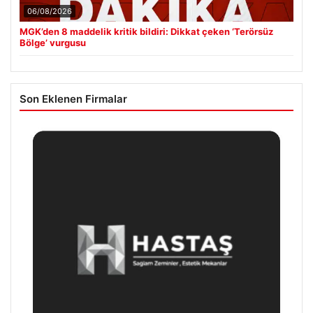
06/08/2026
MGK’den 8 maddelik kritik bildiri: Dikkat çeken ‘Terörsüz
Bölge’ vurgusu
Son Eklenen Firmalar