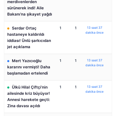
merdivenlerden
sürünerek indi! Aile
Bakanı’na şikayet yağdı
Serdar Ortaç
1
1
13 saat 37
dakika önce
hastaneye kaldırıldı
iddiası! Ünlü şarkıcıdan
jet açıklama
Mert Yazıcıoğlu
1
1
13 saat 37
dakika önce
kararını vermişti! Daha
başlamadan ertelendi
Ülkü Hilal Çiftçi’nin
1
1
13 saat 37
dakika önce
ailesinde kriz büyüyor!
Annesi harekete geçti:
Zina davası açıldı