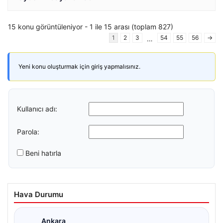
15 konu görüntüleniyor - 1 ile 15 arası (toplam 827)
1
2
3
54
55
56
→
…
Yeni konu oluşturmak için giriş yapmalısınız.
Kullanıcı adı:
Parola:
Beni hatırla
Hava Durumu
Ankara