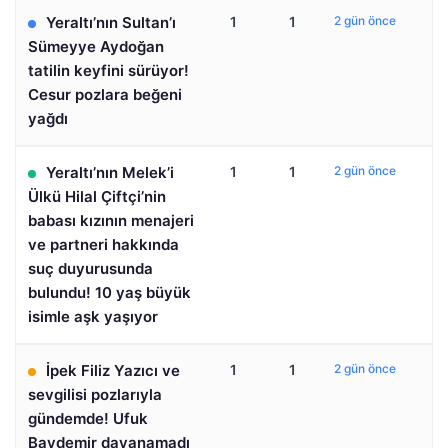
Yeraltı’nın Sultan’ı
1
1
2 gün önce
Sümeyye Aydoğan
tatilin keyfini sürüyor!
Cesur pozlara beğeni
yağdı
Yeraltı’nın Melek’i
1
1
2 gün önce
Ülkü Hilal Çiftçi’nin
babası kızının menajeri
ve partneri hakkında
suç duyurusunda
bulundu! 10 yaş büyük
isimle aşk yaşıyor
İpek Filiz Yazıcı ve
1
1
2 gün önce
sevgilisi pozlarıyla
gündemde! Ufuk
Baydemir dayanamadı