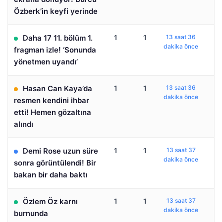
Özberk’in keyfi yerinde
Daha 17 11. bölüm 1.
1
1
13 saat 36
dakika önce
fragman izle! ‘Sonunda
yönetmen uyandı’
Hasan Can Kaya’da
1
1
13 saat 36
dakika önce
resmen kendini ihbar
etti! Hemen gözaltına
alındı
Demi Rose uzun süre
1
1
13 saat 37
dakika önce
sonra görüntülendi! Bir
bakan bir daha baktı
Özlem Öz karnı
1
1
13 saat 37
dakika önce
burnunda