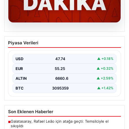
06.08.2026
MGK’den 8 maddelik kritik bildiri: Dikkat
Piyasa Verileri
çeken ‘Terörsüz Bölge’ vurgusu
USD
47.74
▲ +0.18%
EUR
55.25
▲ +0.32%
ALTIN
6660.6
▲ +2.59%
BTC
3095359
▲ +1.42%
Son Eklenen Haberler
Galatasaray, Rafael Leão için atağa geçti: Temsilciyle el
■
sıkışıldı