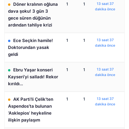
Döner kralının oğluna
1
1
13 saat 37
dakika önce
dava şoku! 3 gün 3
gece süren düğünün
ardından tahliye krizi
Ece Seçkin hamile!
1
1
13 saat 37
dakika önce
Doktorundan yasak
geldi
Ebru Yaşar konseri
1
1
13 saat 37
dakika önce
Kayseri’yi salladı! Rekor
kırıldı…
AK Parti’li Çelik’ten
1
1
13 saat 37
dakika önce
Aspendos’ta bulunan
‘Asklepios’ heykeline
ilişkin paylaşım