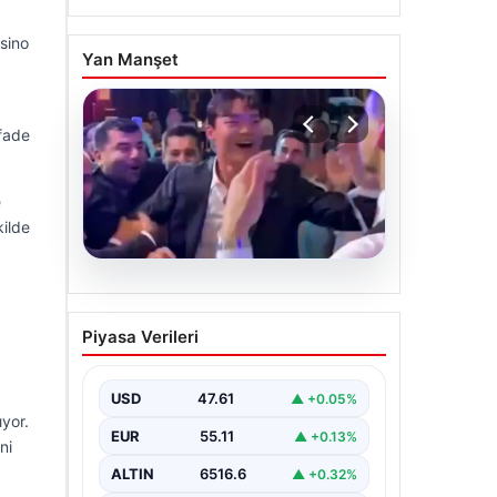
asino
Yan Manşet
ifade
e
kilde
05.08.2026
Beşiktaşlı Hyeon-gyu
Piyasa Verileri
Oh’un düğün dansında
yakaladığı coşku
USD
47.61
▲ +0.05%
Beşiktaş formasıyla tanınan Hyeon-
gyu Oh, yakınlarının düzenlediği
yor.
EUR
55.11
▲ +0.13%
düğünde sahneye çıkarak eğlenceli
ni
bir dans performansı…
ALTIN
6516.6
▲ +0.32%