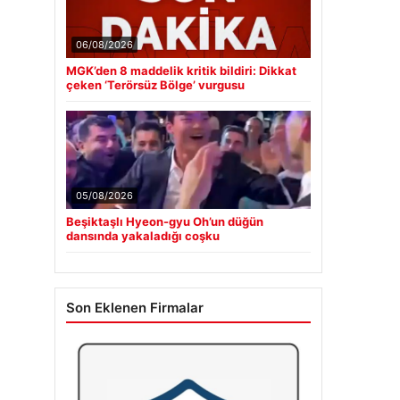
06/08/2026
MGK’den 8 maddelik kritik bildiri: Dikkat
çeken ‘Terörsüz Bölge’ vurgusu
05/08/2026
Beşiktaşlı Hyeon-gyu Oh’un düğün
dansında yakaladığı coşku
Son Eklenen Firmalar