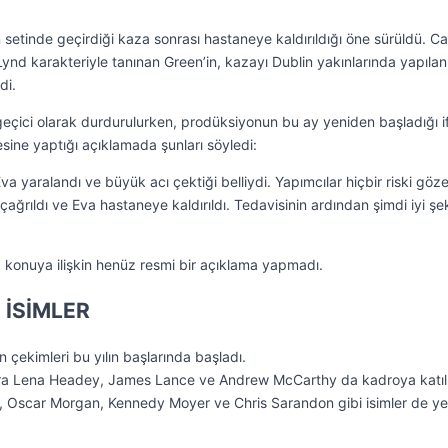
setinde geçirdiği kaza sonrası hastaneye kaldırıldığı öne sürüldü. C
ynd karakteriyle tanınan Green’in, kazayı Dublin yakınlarında yapılan
di.
 geçici olarak durdurulurken, prodüksiyonun bu ay yeniden başladığı 
sine yaptığı açıklamada şunları söyledi:
va yaralandı ve büyük acı çektiği belliydi. Yapımcılar hiçbir riski göz
 çağrıldı ve Eva hastaneye kaldırıldı. Tedavisinin ardından şimdi iyi şe
ix, konuya ilişkin henüz resmi bir açıklama yapmadı.
 İSİMLER
çekimleri bu yılın başlarında başladı.
ıra Lena Headey, James Lance ve Andrew McCarthy da kadroya katılı
, Oscar Morgan, Kennedy Moyer ve Chris Sarandon gibi isimler de ye