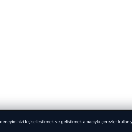
 deneyiminizi kişiselleştirmek ve geliştirmek amacıyla çerezler kullan
Yeminli Tercüme Bürosu
|
Malta Dil Okulu
|
lemagrup.com.t