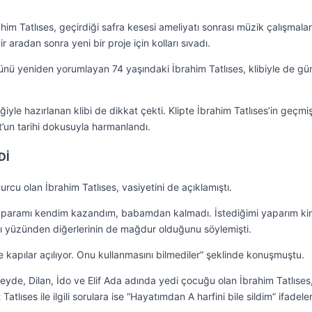
him Tatlıses, geçirdiği safra kesesi ameliyatı sonrası müzik çalışmala
r aradan sonra yeni bir proje için kolları sıvadı.
sünü yeniden yorumlayan 74 yaşındaki İbrahim Tatlıses, klibiyle de g
yle hazırlanan klibi de dikkat çekti. Klipte İbrahim Tatlıses’in geçmi
ut’un tarihi dokusuyla harmanlandı.
Dİ
cu olan İbrahim Tatlıses, vasiyetini de açıklamıştı.
en paramı kendim kazandım, babamdan kalmadı. İstediğimi yaparım k
arı yüzünden diğerlerinin de mağdur olduğunu söylemişti.
ce kapılar açılıyor. Onu kullanmasını bilmediler” şeklinde konuşmuştu.
yde, Dilan, İdo ve Elif Ada adında yedi çocuğu olan İbrahim Tatlıses
lıses ile ilgili sorulara ise “Hayatımdan A harfini bile sildim” ifadeler