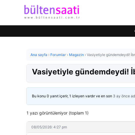
Ana sayfa
›
Forumlar
›
Magazin
›
Vasiyetiyle gündemdeydi! İbr
Vasiyetiyle gündemdeydi! İ
Bu konu 0 yanıt içerir, 1 izleyen vardır ve en son
3 ay önce
ad
1 yazı görüntüleniyor (toplam 1)
08/05/2026: 4:27 pm