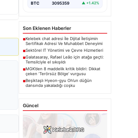
BTC
3095359
▲ +1.42%
Son Eklenen Haberler
Kelebek chat adresi İle Dijital İletişimin
■
Sertifikalı Adresi Ve Muhabbet Deneyimi
Sektörel IT Yönetimi ve Çevre Hizmetleri
■
Galatasaray, Rafael Leão için atağa geçti:
■
Temsilciyle el sıkışıldı
MGK’den 8 maddelik kritik bildiri: Dikkat
■
çeken ‘Terörsüz Bölge’ vurgusu
Beşiktaşlı Hyeon-gyu Oh’un düğün
■
dansında yakaladığı coşku
Güncel