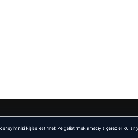
Yeminli Tercüme Bürosu
|
Malta Dil Okulu
|
lemagrup.com.t
 deneyiminizi kişiselleştirmek ve geliştirmek amacıyla çerezler kullan