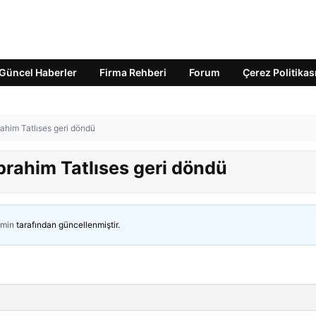
Güncel Haberler
Firma Rehberi
Forum
Çerez Politikas
ahim Tatlıses geri döndü
brahim Tatlıses geri döndü
min
tarafından güncellenmiştir.