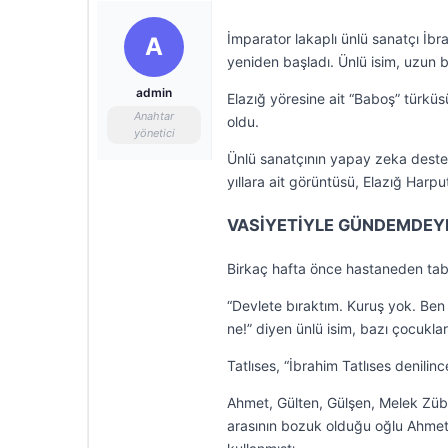
İmparator lakaplı ünlü sanatçı İbra
A
yeniden başladı. Ünlü isim, uzun bi
admin
Elazığ yöresine ait “Baboş” türkü
Anahtar
oldu.
yönetici
Ünlü sanatçının yapay zeka desteği
yıllara ait görüntüsü, Elazığ Harp
VASİYETİYLE GÜNDEMDEY
Birkaç hafta önce hastaneden tabur
“Devlete bıraktım. Kuruş yok. B
ne!” diyen ünlü isim, bazı çocukl
Tatlıses, “İbrahim Tatlıses denilin
Ahmet, Gülten, Gülşen, Melek Zübe
arasının bozuk olduğu oğlu Ahmet Tat