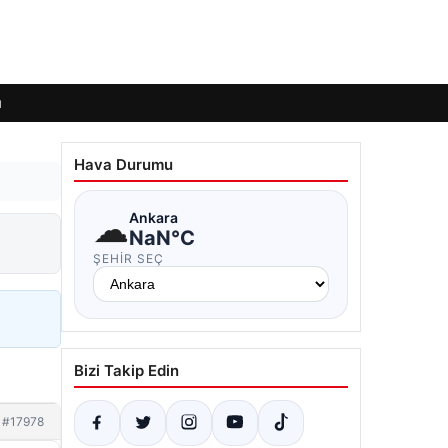
ı
Hava Durumu
☁
Ankara
NaN°C
ŞEHIR SEÇ
Bizi Takip Edin
#17978