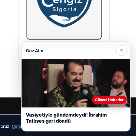
×
Cengiz Sigorta
Göz Atın
23/06/2026
Güncel Haberler
Vasiyetiyle gündemdeydi! İbrahim
r
Tatlıses geri döndü
ıyoruz.
Çerez Politikamız
Reddet
Kabul Et