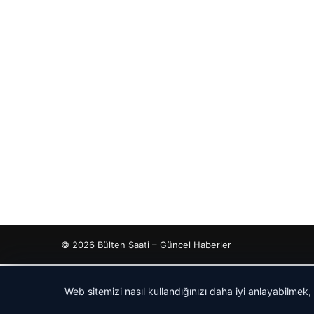
© 2026 Bülten Saati – Güncel Haberler
ahis
ahis
cio
rdhub
Web sitemizi nasıl kullandığınızı daha iyi anlayabilmek,