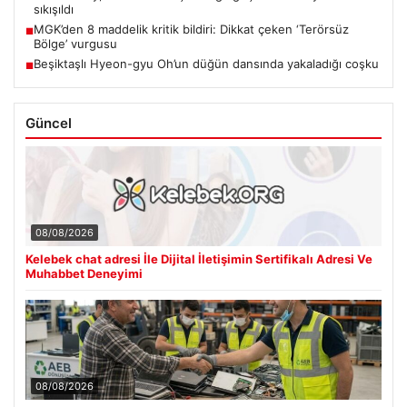
sıkışıldı
MGK’den 8 maddelik kritik bildiri: Dikkat çeken ‘Terörsüz
■
Bölge’ vurgusu
Beşiktaşlı Hyeon-gyu Oh’un düğün dansında yakaladığı coşku
■
Güncel
08/08/2026
Kelebek chat adresi İle Dijital İletişimin Sertifikalı Adresi Ve
Muhabbet Deneyimi
08/08/2026