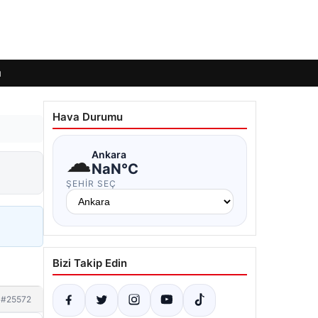
ı
Hava Durumu
☁
Ankara
NaN°C
ŞEHIR SEÇ
Bizi Takip Edin
#25572