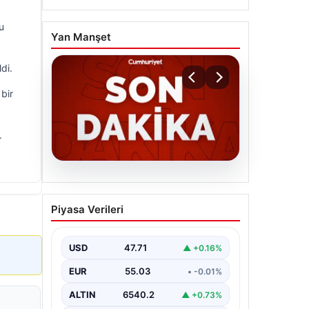
u
Yan Manşet
ldi.
bir
.
06.08.2026
MGK’den 8 maddelik kritik
Piyasa Verileri
bildiri: Dikkat çeken
‘Terörsüz Bölge’ vurgusu
USD
47.71
▲ +0.16%
EUR
55.03
• -0.01%
ALTIN
6540.2
▲ +0.73%