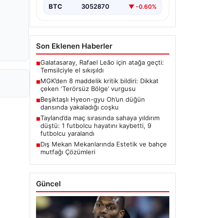
BTC
3052870
▼ -0.60%
Son Eklenen Haberler
Galatasaray, Rafael Leão için atağa geçti:
■
Temsilciyle el sıkışıldı
MGK’den 8 maddelik kritik bildiri: Dikkat
■
çeken ‘Terörsüz Bölge’ vurgusu
Beşiktaşlı Hyeon-gyu Oh’un düğün
■
dansında yakaladığı coşku
Tayland’da maç sırasında sahaya yıldırım
■
düştü: 1 futbolcu hayatını kaybetti, 9
futbolcu yaralandı
Dış Mekan Mekanlarında Estetik ve bahçe
■
mutfağı Çözümleri
Güncel