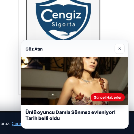
×
Göz Atın
Cengiz Sigorta
23/06/2026
Güncel Haberler
Ünlü oyuncu Damla Sönmez evleniyor!
Tarih belli oldu
ıyoruz.
Çerez Politikamız
Reddet
Kabul Et
r