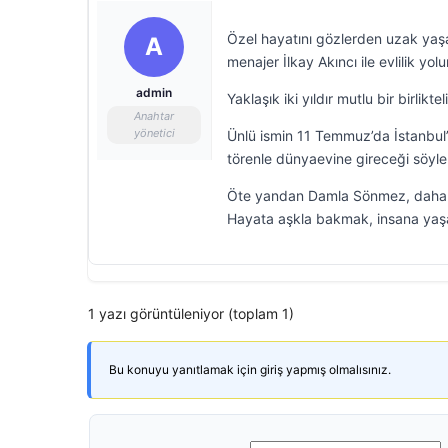
Özel hayatını gözlerden uzak yaş
A
menajer İlkay Akıncı ile evlilik yo
admin
Yaklaşık iki yıldır mutlu bir birlikt
Anahtar
yönetici
Ünlü ismin 11 Temmuz’da İstanbul’d
törenle dünyaevine gireceği söyle
Öte yandan Damla Sönmez, daha önc
Hayata aşkla bakmak, insana yaşadı
1 yazı görüntüleniyor (toplam 1)
Bu konuyu yanıtlamak için giriş yapmış olmalısınız.