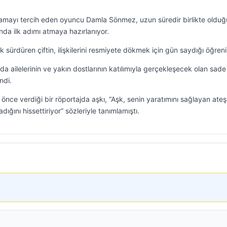
amayı tercih eden oyuncu Damla Sönmez, uzun süredir birlikte olduğ
lunda ilk adımı atmaya hazırlanıyor.
elik sürdüren çiftin, ilişkilerini resmiyete dökmek için gün saydığı öğreni
a ailelerinin ve yakın dostlarının katılımıyla gerçekleşecek olan sade 
ndi.
e verdiği bir röportajda aşkı, “Aşk, senin yaratımını sağlayan ateş
ğını hissettiriyor” sözleriyle tanımlamıştı.