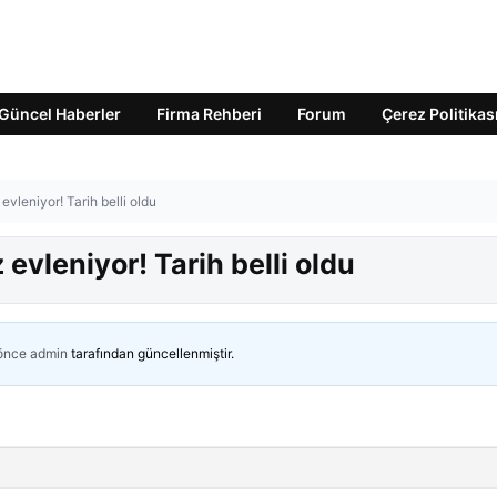
Güncel Haberler
Firma Rehberi
Forum
Çerez Politikas
leniyor! Tarih belli oldu
vleniyor! Tarih belli oldu
 önce
admin
tarafından güncellenmiştir.