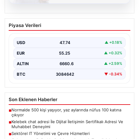
08.08.2026
Kelebek chat adresi İle Dijital İletişimin
Piyasa Verileri
Sertifikalı Adresi Ve Muhabbet
Deneyimi
USD
47.74
▲ +0.18%
İnternet çağında bireylerin güvenli bir tarzda irtibat
sağlaması kritik bir önem taşımaktadır. Güncel olarak…
EUR
55.25
▲ +0.32%
ALTIN
6660.6
▲ +2.59%
BTC
3084642
▼ -0.34%
Son Eklenen Haberler
Normalde 500 kişi yaşıyor, yaz aylarında nüfus 100 katına
■
çıkıyor
Kelebek chat adresi İle Dijital İletişimin Sertifikalı Adresi Ve
■
Muhabbet Deneyimi
Sektörel IT Yönetimi ve Çevre Hizmetleri
■