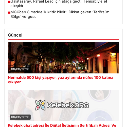
Galatasaray, Rafael Leão için atağa geçti: Temsilciyle el
■
sıkışıldı
MGK’den 8 maddelik kritik bildiri: Dikkat çeken ‘Terörsüz
■
Bölge’ vurgusu
Güncel
08/08/2026
Normalde 500 kişi yaşıyor, yaz aylarında nüfus 100 katına
çıkıyor
08/08/2026
Kelebek chat adresi İle Dijital İletişimin Sertifikalı Adresi Ve