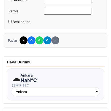
Parola:
Beni hatırla
Paylaş:
Hava Durumu
☁
Ankara
NaN°C
ŞEHIR SEÇ