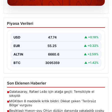
06.08.2026
MGK’den 8 maddelik kritik bildiri: Dikkat
Piyasa Verileri
çeken ‘Terörsüz Bölge’ vurgusu
USD
47.74
▲ +0.18%
EUR
55.25
▲ +0.32%
ALTIN
6660.6
▲ +2.59%
BTC
3095359
▲ +1.42%
Son Eklenen Haberler
Galatasaray, Rafael Leão için atağa geçti: Temsilciyle el
■
sıkışıldı
MGK’den 8 maddelik kritik bildiri: Dikkat çeken ‘Terörsüz
■
Bölge’ vurgusu
Beşiktaşlı Hyeon-gyu Oh’un düğün dansında yakaladığı coşku
■