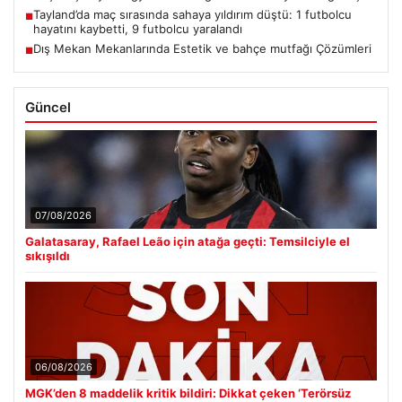
Tayland’da maç sırasında sahaya yıldırım düştü: 1 futbolcu
■
hayatını kaybetti, 9 futbolcu yaralandı
Dış Mekan Mekanlarında Estetik ve bahçe mutfağı Çözümleri
■
Güncel
07/08/2026
Galatasaray, Rafael Leão için atağa geçti: Temsilciyle el
sıkışıldı
06/08/2026
MGK’den 8 maddelik kritik bildiri: Dikkat çeken ‘Terörsüz