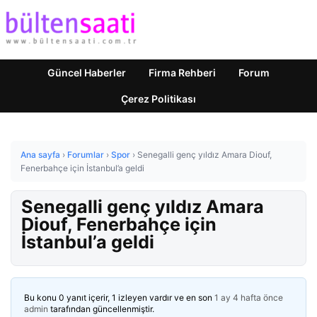
Güncel Haberler
Firma Rehberi
Forum
Çerez Politikası
Ana sayfa
›
Forumlar
›
Spor
›
Senegalli genç yıldız Amara Diouf,
Fenerbahçe için İstanbul’a geldi
Senegalli genç yıldız Amara
Diouf, Fenerbahçe için
İstanbul’a geldi
Bu konu 0 yanıt içerir, 1 izleyen vardır ve en son
1 ay 4 hafta önce
admin
tarafından güncellenmiştir.