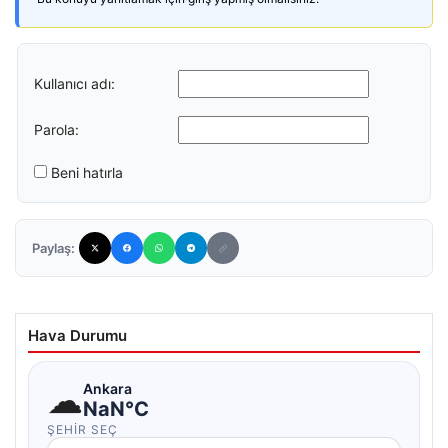
Kullanıcı adı:
Parola:
Beni hatırla
Paylaş:
Hava Durumu
☁
Ankara
NaN°C
ŞEHIR SEÇ