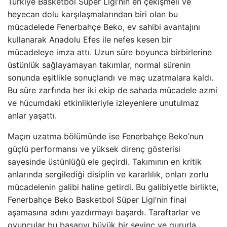
Türkiye Basketbol Süper Ligi’nin en çekişmeli ve
heyecan dolu karşılaşmalarından biri olan bu
mücadelede Fenerbahçe Beko, ev sahibi avantajını
kullanarak Anadolu Efes ile nefes kesen bir
mücadeleye imza attı. Uzun süre boyunca birbirlerine
üstünlük sağlayamayan takımlar, normal sürenin
sonunda eşitlikle sonuçlandı ve maç uzatmalara kaldı.
Bu süre zarfında her iki ekip de sahada mücadele azmi
ve hücumdaki etkinlikleriyle izleyenlere unutulmaz
anlar yaşattı.
Maçın uzatma bölümünde ise Fenerbahçe Beko’nun
güçlü performansı ve yüksek direnç gösterisi
sayesinde üstünlüğü ele geçirdi. Takımının en kritik
anlarında sergilediği disiplin ve kararlılık, onları zorlu
mücadelenin galibi haline getirdi. Bu galibiyetle birlikte,
Fenerbahçe Beko Basketbol Süper Ligi’nin final
aşamasına adını yazdırmayı başardı. Taraftarlar ve
oyuncular bu başarıyı büyük bir sevinç ve gururla