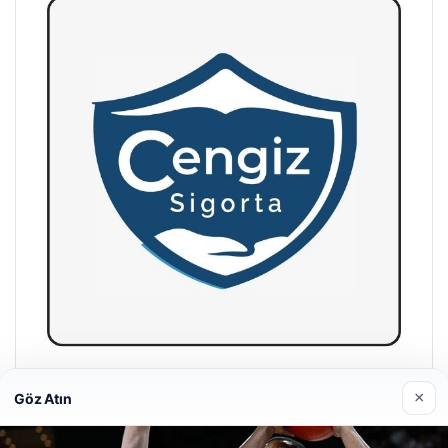
Hastaş Beton
×
Göz Atın
26/05/2026