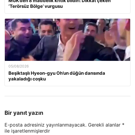
MGK’den 8 maddelik kritik bildiri: Dikkat çeken
‘Terörsüz Bölge’ vurgusu
05/08/2026
Beşiktaşlı Hyeon-gyu Oh’un düğün dansında
yakaladığı coşku
Bir yanıt yazın
E-posta adresiniz yayınlanmayacak.
Gerekli alanlar
*
ile işaretlenmişlerdir