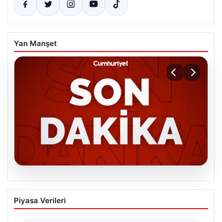
Yan Manşet
06.08.2026
MGK’den 8 maddelik kritik bildiri: Dikkat
Piyasa Verileri
çeken ‘Terörsüz Bölge’ vurgusu