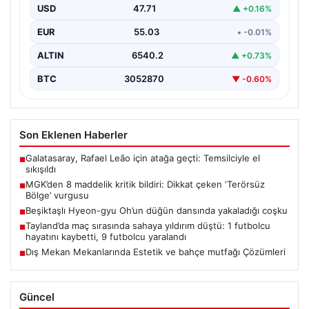
USD
47.71
▲ +0.16%
EUR
55.03
• -0.01%
ALTIN
6540.2
▲ +0.73%
BTC
3052870
▼ -0.60%
Son Eklenen Haberler
Galatasaray, Rafael Leão için atağa geçti: Temsilciyle el
■
sıkışıldı
MGK’den 8 maddelik kritik bildiri: Dikkat çeken ‘Terörsüz
■
Bölge’ vurgusu
Beşiktaşlı Hyeon-gyu Oh’un düğün dansında yakaladığı coşku
■
Tayland’da maç sırasında sahaya yıldırım düştü: 1 futbolcu
■
hayatını kaybetti, 9 futbolcu yaralandı
Dış Mekan Mekanlarında Estetik ve bahçe mutfağı Çözümleri
■
Güncel