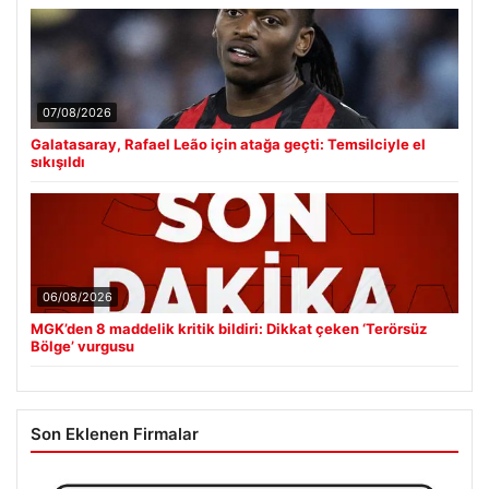
07/08/2026
Galatasaray, Rafael Leão için atağa geçti: Temsilciyle el
sıkışıldı
06/08/2026
MGK’den 8 maddelik kritik bildiri: Dikkat çeken ‘Terörsüz
Bölge’ vurgusu
Son Eklenen Firmalar