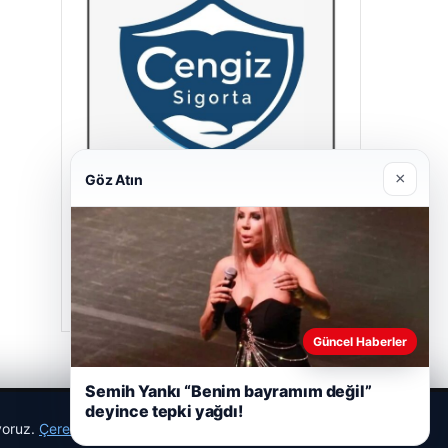
×
Göz Atın
Cengiz Sigorta
23/06/2026
Güncel Haberler
Semih Yankı “Benim bayramım değil”
deyince tepki yağdı!
ıyoruz.
Çerez Politikamız
Reddet
Kabul Et