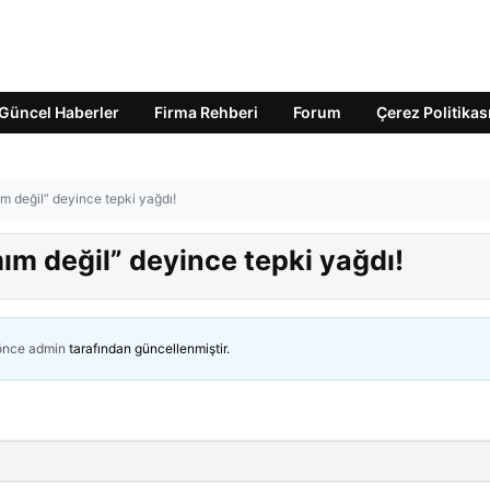
Güncel Haberler
Firma Rehberi
Forum
Çerez Politikas
 değil” deyince tepki yağdı!
m değil” deyince tepki yağdı!
 önce
admin
tarafından güncellenmiştir.