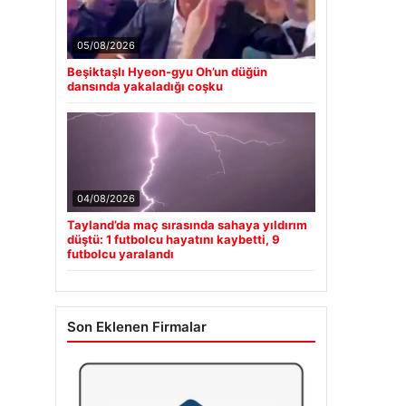
05/08/2026
Beşiktaşlı Hyeon-gyu Oh’un düğün
dansında yakaladığı coşku
04/08/2026
Tayland’da maç sırasında sahaya yıldırım
düştü: 1 futbolcu hayatını kaybetti, 9
futbolcu yaralandı
Son Eklenen Firmalar