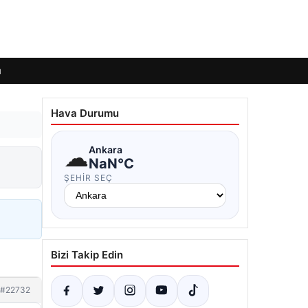
ı
Hava Durumu
☁
Ankara
NaN°C
ŞEHIR SEÇ
Bizi Takip Edin
#22732