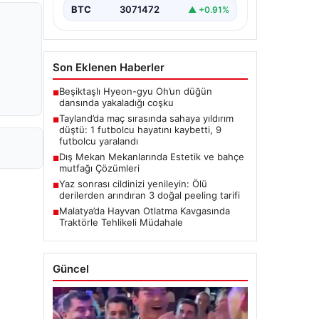
BTC
3071472
▲ +0.91%
Son Eklenen Haberler
Beşiktaşlı Hyeon-gyu Oh’un düğün
■
dansında yakaladığı coşku
Tayland’da maç sırasında sahaya yıldırım
■
düştü: 1 futbolcu hayatını kaybetti, 9
futbolcu yaralandı
Dış Mekan Mekanlarında Estetik ve bahçe
■
mutfağı Çözümleri
Yaz sonrası cildinizi yenileyin: Ölü
■
derilerden arındıran 3 doğal peeling tarifi
Malatya’da Hayvan Otlatma Kavgasında
■
Traktörle Tehlikeli Müdahale
Güncel