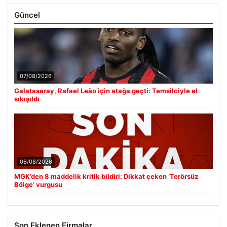
Güncel
07/08/2026
Galatasaray, Rafael Leão için atağa geçti: Temsilciyle el
sıkışıldı
06/08/2026
MGK’den 8 maddelik kritik bildiri: Dikkat çeken ‘Terörsüz
Bölge’ vurgusu
Son Eklenen Firmalar