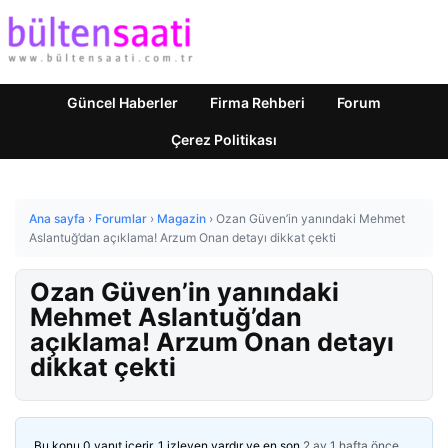
Güncel Haberler
Firma Rehberi
Forum
Çerez Politikası
Ana sayfa
›
Forumlar
›
Magazin
›
Ozan Güven’in yanındaki Mehmet
Aslantuğ’dan açıklama! Arzum Onan detayı dikkat çekti
Ozan Güven’in yanındaki
Mehmet Aslantuğ’dan
açıklama! Arzum Onan detayı
dikkat çekti
Bu konu 0 yanıt içerir, 1 izleyen vardır ve en son
2 ay 1 hafta önce