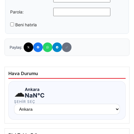
Parola:
Beni hatırla
Paylaş:
Hava Durumu
☁
Ankara
NaN°C
ŞEHIR SEÇ