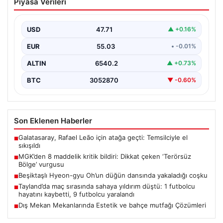
Piyasa Verileri
çeken ‘Terörsüz Bölge’ vurgusu
USD
47.71
▲ +0.16%
EUR
55.03
• -0.01%
ALTIN
6540.2
▲ +0.73%
BTC
3052870
▼ -0.60%
Son Eklenen Haberler
Galatasaray, Rafael Leão için atağa geçti: Temsilciyle el
■
sıkışıldı
MGK’den 8 maddelik kritik bildiri: Dikkat çeken ‘Terörsüz
■
Bölge’ vurgusu
Beşiktaşlı Hyeon-gyu Oh’un düğün dansında yakaladığı coşku
■
Tayland’da maç sırasında sahaya yıldırım düştü: 1 futbolcu
■
hayatını kaybetti, 9 futbolcu yaralandı
Dış Mekan Mekanlarında Estetik ve bahçe mutfağı Çözümleri
■