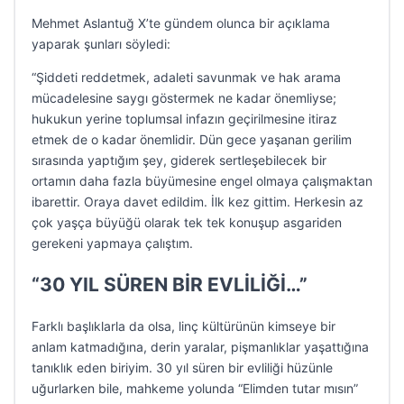
Mehmet Aslantuğ X’te gündem olunca bir açıklama
yaparak şunları söyledi:
“Şiddeti reddetmek, adaleti savunmak ve hak arama
mücadelesine saygı göstermek ne kadar önemliyse;
hukukun yerine toplumsal infazın geçirilmesine itiraz
etmek de o kadar önemlidir. Dün gece yaşanan gerilim
sırasında yaptığım şey, giderek sertleşebilecek bir
ortamın daha fazla büyümesine engel olmaya çalışmaktan
ibarettir. Oraya davet edildim. İlk kez gittim. Herkesin az
çok yaşça büyüğü olarak tek tek konuşup asgariden
gerekeni yapmaya çalıştım.
“30 YIL SÜREN BİR EVLİLİĞİ…”
Farklı başlıklarla da olsa, linç kültürünün kimseye bir
anlam katmadığına, derin yaralar, pişmanlıklar yaşattığına
tanıklık eden biriyim. 30 yıl süren bir evliliği hüzünle
uğurlarken bile, mahkeme yolunda “Elimden tutar mısın”