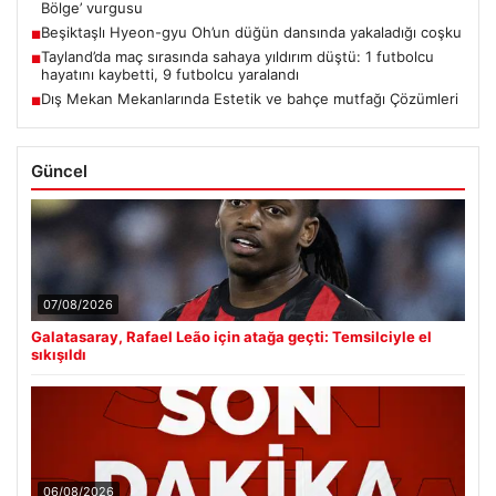
Bölge’ vurgusu
Beşiktaşlı Hyeon-gyu Oh’un düğün dansında yakaladığı coşku
■
Tayland’da maç sırasında sahaya yıldırım düştü: 1 futbolcu
■
hayatını kaybetti, 9 futbolcu yaralandı
Dış Mekan Mekanlarında Estetik ve bahçe mutfağı Çözümleri
■
Güncel
07/08/2026
Galatasaray, Rafael Leão için atağa geçti: Temsilciyle el
sıkışıldı
06/08/2026