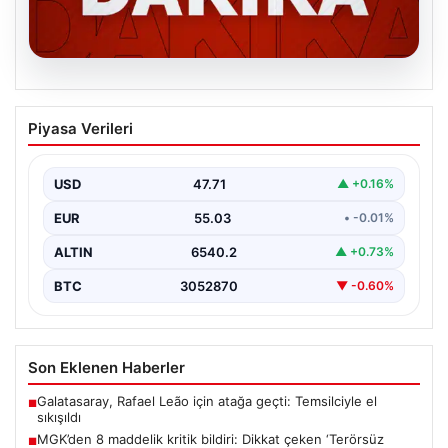
06.08.2026
MGK’den 8 maddelik kritik bildiri: Dikkat
Piyasa Verileri
çeken ‘Terörsüz Bölge’ vurgusu
USD
47.71
▲ +0.16%
EUR
55.03
• -0.01%
ALTIN
6540.2
▲ +0.73%
BTC
3052870
▼ -0.60%
Son Eklenen Haberler
Galatasaray, Rafael Leão için atağa geçti: Temsilciyle el
■
sıkışıldı
MGK’den 8 maddelik kritik bildiri: Dikkat çeken ‘Terörsüz
■