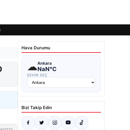
ı
Hava Durumu
☁
Ankara
0
NaN°C
ŞEHIR SEÇ
Bizi Takip Edin
#22173