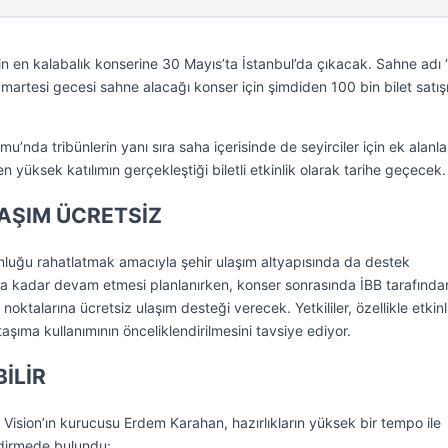
in en kalabalık konserine 30 Mayıs’ta İstanbul’da çıkacak. Sahne adı ‘
martesi gecesi sahne alacağı konser için şimdiden 100 bin bilet satış
’nda tribünlerin yanı sıra saha içerisinde de seyirciler için ek alanla
n yüksek katılımın gerçekleştiği biletli etkinlik olarak tarihe geçecek.
AŞIM ÜCRETSİZ
unluğu rahatlatmak amacıyla şehir ulaşım altyapısında da destek
ha kadar devam etmesi planlanırken, konser sonrasında İBB tarafında
noktalarına ücretsiz ulaşım desteği verecek. Yetkililer, özellikle etkinl
taşıma kullanımının önceliklendirilmesini tavsiye ediyor.
İLİR
Vision’ın kurucusu Erdem Karahan, hazırlıkların yüksek bir tempo ile
ndirmede bulundu: