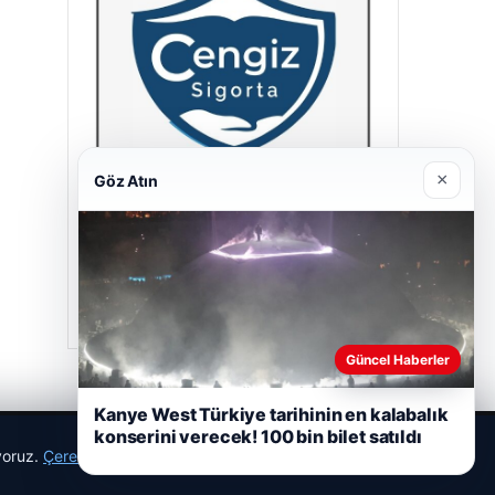
×
Göz Atın
Cengiz Sigorta
23/06/2026
Güncel Haberler
Kanye West Türkiye tarihinin en kalabalık
konserini verecek! 100 bin bilet satıldı
ıyoruz.
Çerez Politikamız
Reddet
Kabul Et
r