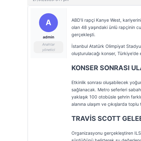
ABD’li rapçi Kanye West, kariyerin
A
olan 48 yaşındaki ünlü rapçinin cu
gerçekleşti.
admin
Anahtar
İstanbul Atatürk Olimpiyat Stadyumu
yönetici
oluşturulacağı konser, Türkiye’de e
KONSER SONRASI UL
Etkinlik sonrası oluşabilecek yoğ
sağlanacak. Metro seferleri saba
yaklaşık 100 otobüsle şehrin farklı 
alanına ulaşım ve çıkışlarda toplu 
TRAVİS SCOTT GELEB
Organizasyonu gerçekleştiren ILS 
sürdüğünü belirterek şu değerle