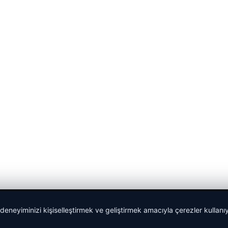
 deneyiminizi kişiselleştirmek ve geliştirmek amacıyla çerezler kullan
Yeminli Tercüme Bürosu
|
Malta Dil Okulu
|
lemagrup.com.t