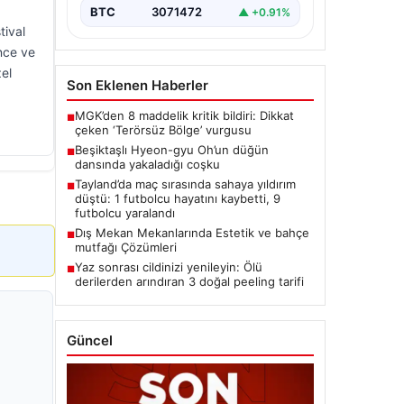
BTC
3071472
▲ +0.91%
tival
ence ve
zel
Son Eklenen Haberler
MGK’den 8 maddelik kritik bildiri: Dikkat
■
çeken ‘Terörsüz Bölge’ vurgusu
Beşiktaşlı Hyeon-gyu Oh’un düğün
■
dansında yakaladığı coşku
Tayland’da maç sırasında sahaya yıldırım
■
düştü: 1 futbolcu hayatını kaybetti, 9
futbolcu yaralandı
Dış Mekan Mekanlarında Estetik ve bahçe
■
mutfağı Çözümleri
Yaz sonrası cildinizi yenileyin: Ölü
■
derilerden arındıran 3 doğal peeling tarifi
Güncel