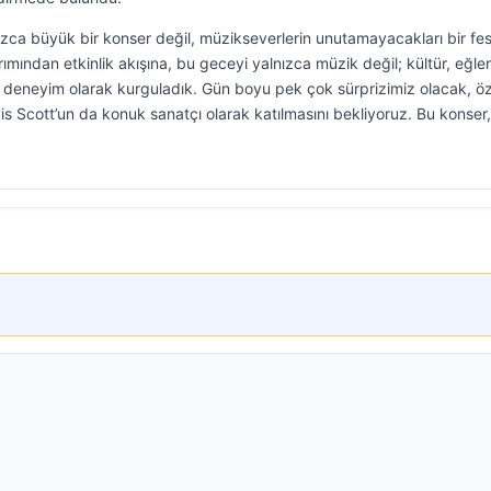
ızca büyük bir konser değil, müzikseverlerin unutamayacakları bir fes
ımından etkinlik akışına, bu geceyi yalnızca müzik değil; kültür, eğl
ir deneyim olarak kurguladık. Gün boyu pek çok sürprizimiz olacak, ö
s Scott’un da konuk sanatçı olarak katılmasını bekliyoruz. Bu konser,