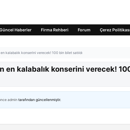
Güncel Haberler
Firma Rehberi
Forum
Çerez Politikas
en kalabalık konserini verecek! 100 bin bilet satıldı
n en kalabalık konserini verecek! 10
 önce
admin
tarafından güncellenmiştir.