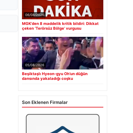
06/08/2026
MGK’den 8 maddelik kritik bildiri: Dikkat
çeken ‘Terörsüz Bölge’ vurgusu
05/08/2026
Beşiktaşlı Hyeon-gyu Oh’un düğün
dansında yakaladığı coşku
Son Eklenen Firmalar