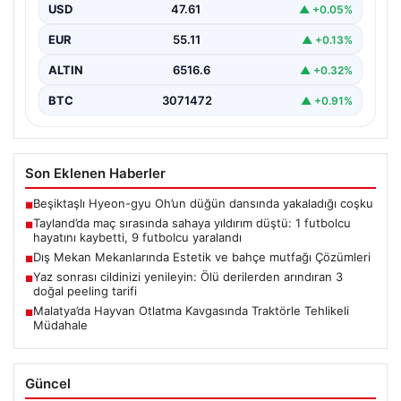
USD
47.61
▲ +0.05%
EUR
55.11
▲ +0.13%
ALTIN
6516.6
▲ +0.32%
BTC
3071472
▲ +0.91%
Son Eklenen Haberler
Beşiktaşlı Hyeon-gyu Oh’un düğün dansında yakaladığı coşku
■
Tayland’da maç sırasında sahaya yıldırım düştü: 1 futbolcu
■
hayatını kaybetti, 9 futbolcu yaralandı
Dış Mekan Mekanlarında Estetik ve bahçe mutfağı Çözümleri
■
Yaz sonrası cildinizi yenileyin: Ölü derilerden arındıran 3
■
doğal peeling tarifi
Malatya’da Hayvan Otlatma Kavgasında Traktörle Tehlikeli
■
Müdahale
Güncel