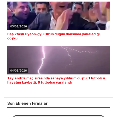
05/08/2026
Beşiktaşlı Hyeon-gyu Oh’un düğün dansında yakaladığı
coşku
04/08/2026
Tayland’da maç sırasında sahaya yıldırım düştü: 1 futbolcu
hayatını kaybetti, 9 futbolcu yaralandı
Son Eklenen Firmalar