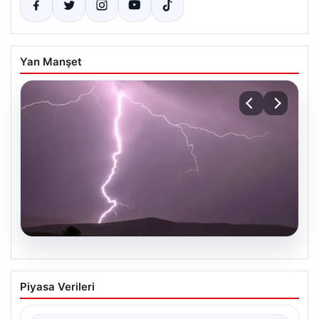
Yan Manşet
04.08.2026
Tayland’da maç sırasında sahaya
Piyasa Verileri
yıldırım düştü: 1 futbolcu hayatını
kaybetti, 9 futbolcu yaralandı