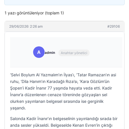
1 yazı görüntüleniyor (toplam 1)
29/06/2026: 2:26 am
#29106
A
admin
Anahtar yönetici
‘Selvi Boylum Al Yazmalım’ın İlyas’ı, ‘Tatar Ramazan’ın asi
ruhu, ‘Dila Hanım’ın Karadağlı Rıza’sı, ‘Kara Gözlüm’ün
Şopen’i Kadir İnanır 77 yaşında hayata veda etti. Kadir
İnanır’a düzenlenen cenaze töreninde gözyaşları sel
olurken yayınlanan belgesel sırasında ise gerginlik
yaşandı.
Salonda Kadir İnanır’ın belgeselinin yayınlandığı sırada bir
anda sesler yükseldi. Belgeselde Kenan Evren’in çıktığı