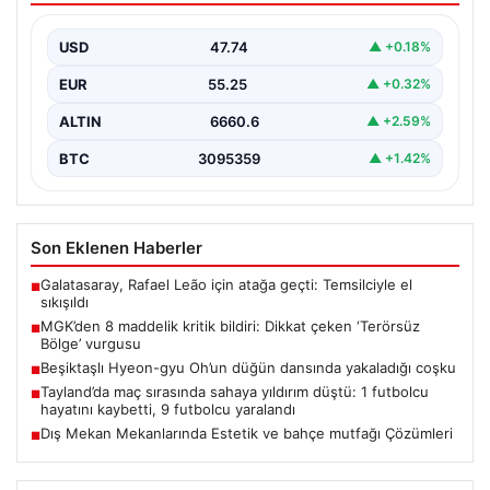
USD
47.74
▲ +0.18%
EUR
55.25
▲ +0.32%
ALTIN
6660.6
▲ +2.59%
BTC
3095359
▲ +1.42%
Son Eklenen Haberler
Galatasaray, Rafael Leão için atağa geçti: Temsilciyle el
■
sıkışıldı
MGK’den 8 maddelik kritik bildiri: Dikkat çeken ‘Terörsüz
■
Bölge’ vurgusu
Beşiktaşlı Hyeon-gyu Oh’un düğün dansında yakaladığı coşku
■
Tayland’da maç sırasında sahaya yıldırım düştü: 1 futbolcu
■
hayatını kaybetti, 9 futbolcu yaralandı
Dış Mekan Mekanlarında Estetik ve bahçe mutfağı Çözümleri
■