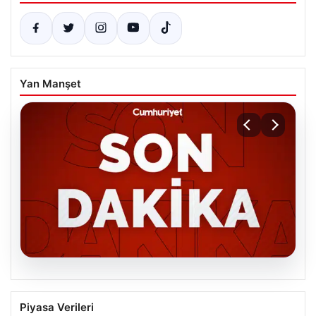
Yan Manşet
06.08.2026
MGK’den 8 maddelik kritik bildiri: Dikkat
Piyasa Verileri
çeken ‘Terörsüz Bölge’ vurgusu