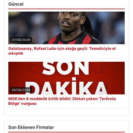
Güncel
07/08/2026
Galatasaray, Rafael Leão için atağa geçti: Temsilciyle el
sıkışıldı
06/08/2026
MGK’den 8 maddelik kritik bildiri: Dikkat çeken ‘Terörsüz
Bölge’ vurgusu
Son Eklenen Firmalar