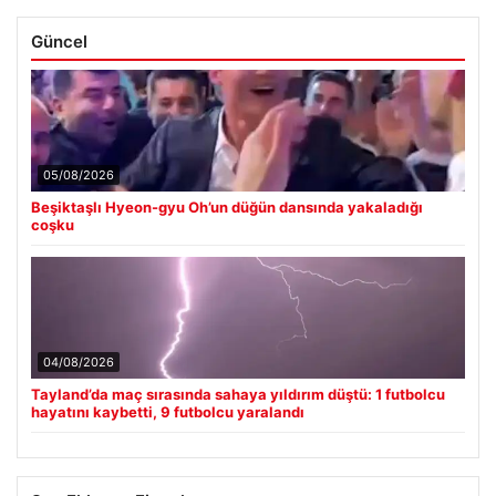
Güncel
05/08/2026
Beşiktaşlı Hyeon-gyu Oh’un düğün dansında yakaladığı
coşku
04/08/2026
Tayland’da maç sırasında sahaya yıldırım düştü: 1 futbolcu
hayatını kaybetti, 9 futbolcu yaralandı