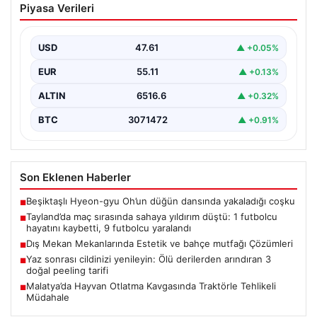
Piyasa Verileri
yıldırım düştü: 1 futbolcu hayatını
kaybetti, 9 futbolcu yaralandı
USD
47.61
▲ +0.05%
EUR
55.11
▲ +0.13%
ALTIN
6516.6
▲ +0.32%
BTC
3071472
▲ +0.91%
Son Eklenen Haberler
Beşiktaşlı Hyeon-gyu Oh’un düğün dansında yakaladığı coşku
■
Tayland’da maç sırasında sahaya yıldırım düştü: 1 futbolcu
■
hayatını kaybetti, 9 futbolcu yaralandı
Dış Mekan Mekanlarında Estetik ve bahçe mutfağı Çözümleri
■
Yaz sonrası cildinizi yenileyin: Ölü derilerden arındıran 3
■
doğal peeling tarifi
Malatya’da Hayvan Otlatma Kavgasında Traktörle Tehlikeli
■
Müdahale