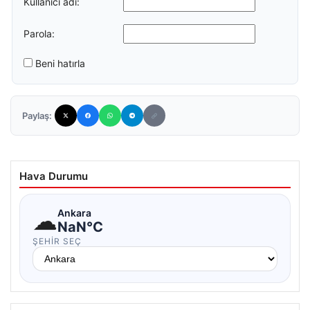
Kullanıcı adı:
Parola:
Beni hatırla
Paylaş:
Hava Durumu
☁
Ankara
NaN°C
ŞEHIR SEÇ