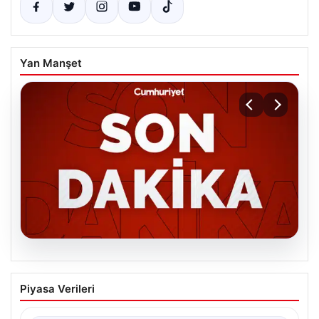
Yan Manşet
06.08.2026
MGK’den 8 maddelik kritik bildiri: Dikkat
Piyasa Verileri
çeken ‘Terörsüz Bölge’ vurgusu