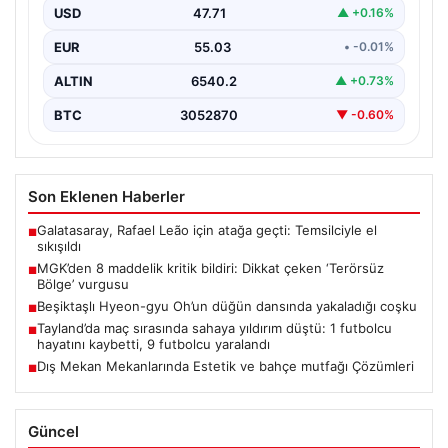
USD
47.71
▲ +0.16%
EUR
55.03
• -0.01%
ALTIN
6540.2
▲ +0.73%
BTC
3052870
▼ -0.60%
Son Eklenen Haberler
Galatasaray, Rafael Leão için atağa geçti: Temsilciyle el
■
sıkışıldı
MGK’den 8 maddelik kritik bildiri: Dikkat çeken ‘Terörsüz
■
Bölge’ vurgusu
Beşiktaşlı Hyeon-gyu Oh’un düğün dansında yakaladığı coşku
■
Tayland’da maç sırasında sahaya yıldırım düştü: 1 futbolcu
■
hayatını kaybetti, 9 futbolcu yaralandı
Dış Mekan Mekanlarında Estetik ve bahçe mutfağı Çözümleri
■
Güncel