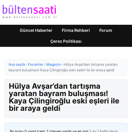
Güncel Haberler
Firma Rehberi
Forum
Çerez Politikası
Ana sayfa
›
Forumlar
›
Magazin
›
Hülya Avşar’dan tartışma yaratan
bayram buluşması! Kaya Çilingiroğlu eski eşleri ile bir araya geldi
Hülya Avşar’dan tartışma
yaratan bayram buluşması!
Kaya Çilingiroğlu eski eşleri ile
bir araya geldi
Bu konu 0 yanıt içerir, 1 izleyen vardır ve en son
2 ay 1 hafta önce