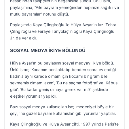
hesabından takipçilerinin beğenisine sundu. Ünlü isim,
paylaşımına, “Aile bayram yemeğinden hepinize sağlıklı ve
mutlu bayramlar” notunu düştü.
Paylaşımda Kaya Çilingiroğlu ile Hülya Avşar’ın kızı Zehra
Çilingiroğlu ve Feraye Tanyolaç’ın oğlu Kaya Çilingiroğlu
Jr. da yer aldı.
SOSYAL MEDYA İKİYE BÖLÜNDÜ
Hülya Avşar’ın bu paylaşımı sosyal medyayı ikiye böldü.
Ünlü isme; ‘Kocamın beni aldatıp benden sonra evlendiği
kadınla aynı karede olmam için kocamı bir gram bile
sevmemiş olmam lazım’, ‘Bu ne saçma fotoğraf ya! Kâbus
gibi’, ‘Bu kadar geniş olmaya gerek var mı?’ şeklinde
eleştirel yorumlar yapıldı.
Bazı sosyal medya kullanıcıları ise; ‘medeniyet böyle bir
şey’, ‘ne güzel bayram kutlamışlar’ gibi yorumlar yaptılar.
Kaya Çilingiroğlu ve Hülya Avşar çifti, 1997 yılında Paris’te