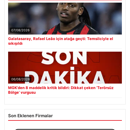
07/08/2026
Galatasaray, Rafael Leão için atağa geçti: Temsilciyle el
sıkışıldı
06/08/2026
MGK’den 8 maddelik kritik bildiri: Dikkat çeken ‘Terörsüz
Bölge’ vurgusu
Son Eklenen Firmalar