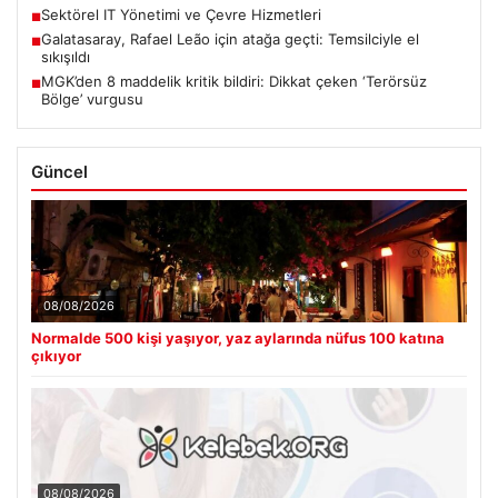
Sektörel IT Yönetimi ve Çevre Hizmetleri
■
Galatasaray, Rafael Leão için atağa geçti: Temsilciyle el
■
sıkışıldı
MGK’den 8 maddelik kritik bildiri: Dikkat çeken ‘Terörsüz
■
Bölge’ vurgusu
Güncel
08/08/2026
Normalde 500 kişi yaşıyor, yaz aylarında nüfus 100 katına
çıkıyor
08/08/2026