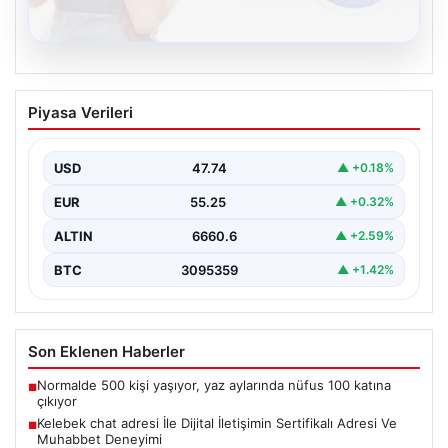
08.08.2026
Kelebek chat adresi İle Dijital İletişimin
Piyasa Verileri
Sertifikalı Adresi Ve Muhabbet
Deneyimi
USD
47.74
▲ +0.18%
İnternet çağında bireylerin güvenli bir tarzda irtibat
sağlaması kritik bir önem taşımaktadır. Güncel olarak…
EUR
55.25
▲ +0.32%
ALTIN
6660.6
▲ +2.59%
BTC
3095359
▲ +1.42%
Son Eklenen Haberler
Normalde 500 kişi yaşıyor, yaz aylarında nüfus 100 katına
■
çıkıyor
Kelebek chat adresi İle Dijital İletişimin Sertifikalı Adresi Ve
■
Muhabbet Deneyimi