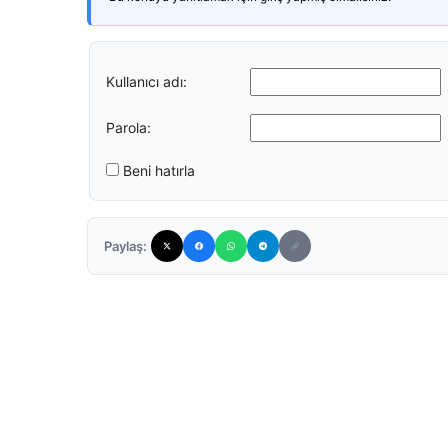
Kullanıcı adı:
Parola:
Beni hatırla
Paylaş: