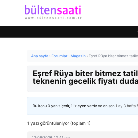
Ana sayfa
›
Forumlar
›
Magazin
›
Eşref Rüya biter bitmez tatil
Eşref Rüya biter bitmez tati
teknenin gecelik fiyatı dud
Bu konu 0 yanıt içerir, 1 izleyen vardır ve en son
1 ay 3 hafta
1 yazı görüntüleniyor (toplam 1)
12/06/2026: 10:41 pm