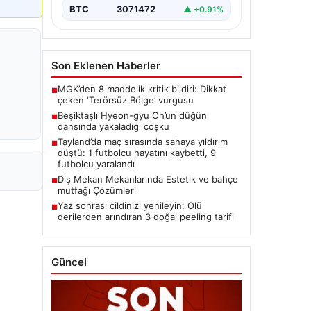
BTC
3071472
▲ +0.91%
Son Eklenen Haberler
MGK’den 8 maddelik kritik bildiri: Dikkat
■
çeken ‘Terörsüz Bölge’ vurgusu
Beşiktaşlı Hyeon-gyu Oh’un düğün
■
dansında yakaladığı coşku
Tayland’da maç sırasında sahaya yıldırım
■
düştü: 1 futbolcu hayatını kaybetti, 9
futbolcu yaralandı
Dış Mekan Mekanlarında Estetik ve bahçe
■
mutfağı Çözümleri
Yaz sonrası cildinizi yenileyin: Ölü
■
derilerden arındıran 3 doğal peeling tarifi
Güncel