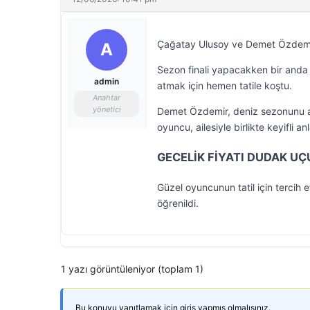
Çağatay Ulusoy ve Demet Özdemir’in
A
Sezon finali yapacakken bir anda 
admin
atmak için hemen tatile koştu.
Anahtar
yönetici
Demet Özdemir, deniz sezonunu aile
oyuncu, ailesiyle birlikte keyifli an
GECELİK FİYATI DUDAK UÇ
Güzel oyuncunun tatil için tercih 
öğrenildi.
1 yazı görüntüleniyor (toplam 1)
Bu konuyu yanıtlamak için giriş yapmış olmalısınız.