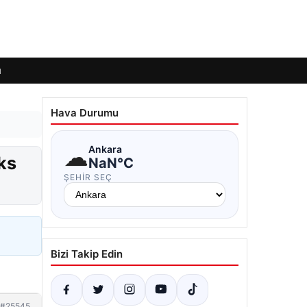
ı
Hava Durumu
☁
Ankara
ks
NaN°C
ŞEHIR SEÇ
Bizi Takip Edin
#25545