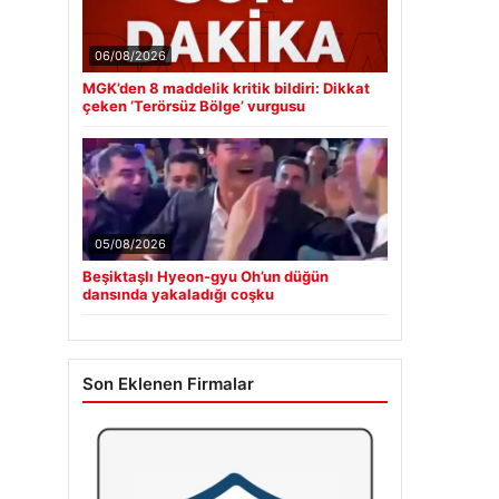
06/08/2026
MGK’den 8 maddelik kritik bildiri: Dikkat
çeken ‘Terörsüz Bölge’ vurgusu
05/08/2026
Beşiktaşlı Hyeon-gyu Oh’un düğün
dansında yakaladığı coşku
Son Eklenen Firmalar