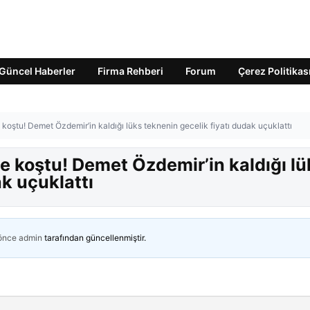
Güncel Haberler
Firma Rehberi
Forum
Çerez Politikas
e koştu! Demet Özdemir’in kaldığı lüks teknenin gecelik fiyatı dudak uçuklattı
le koştu! Demet Özdemir’in kaldığı lü
ak uçuklattı
 önce
admin
tarafından güncellenmiştir.