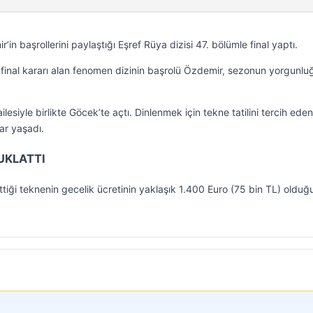
 başrollerini paylaştığı Eşref Rüya dizisi 47. bölümle final yaptı.
final kararı alan fenomen dizinin başrolü Özdemir, sezonun yorgunl
siyle birlikte Göcek’te açtı. Dinlenmek için tekne tatilini tercih eden
lar yaşadı.
UKLATTI
ettiği teknenin gecelik ücretinin yaklaşık 1.400 Euro (75 bin TL) olduğ