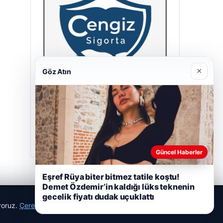
×
Göz Atın
Cengiz Sigorta
23/06/2026
Güncel Haberler
Eşref Rüya biter bitmez tatile koştu!
Demet Özdemir’in kaldığı lüks teknenin
gecelik fiyatı dudak uçuklattı
ıyoruz.
Çerez Politikamız
Reddet
Kabul Et
r