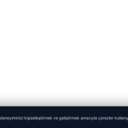
 deneyiminizi kişiselleştirmek ve geliştirmek amacıyla çerezler kullan
Yeminli Tercüme Bürosu
|
Malta Dil Okulu
|
lemagrup.com.t