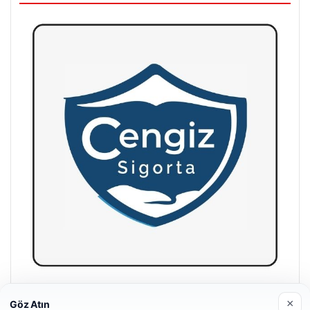
Hastaş Beton
×
Göz Atın