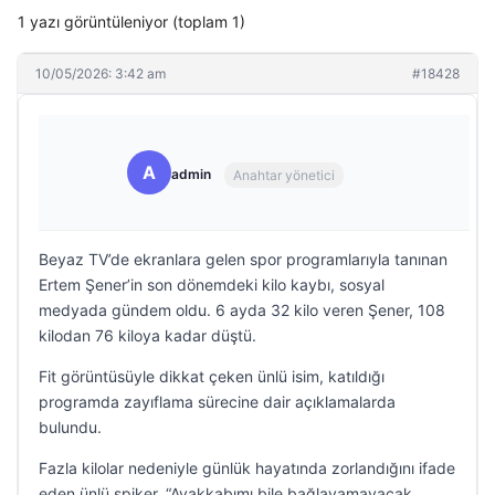
1 yazı görüntüleniyor (toplam 1)
10/05/2026: 3:42 am
#18428
A
admin
Anahtar yönetici
Beyaz TV’de ekranlara gelen spor programlarıyla tanınan
Ertem Şener’in son dönemdeki kilo kaybı, sosyal
medyada gündem oldu. 6 ayda 32 kilo veren Şener, 108
kilodan 76 kiloya kadar düştü.
Fit görüntüsüyle dikkat çeken ünlü isim, katıldığı
programda zayıflama sürecine dair açıklamalarda
bulundu.
Fazla kilolar nedeniyle günlük hayatında zorlandığını ifade
eden ünlü spiker, “Ayakkabımı bile bağlayamayacak