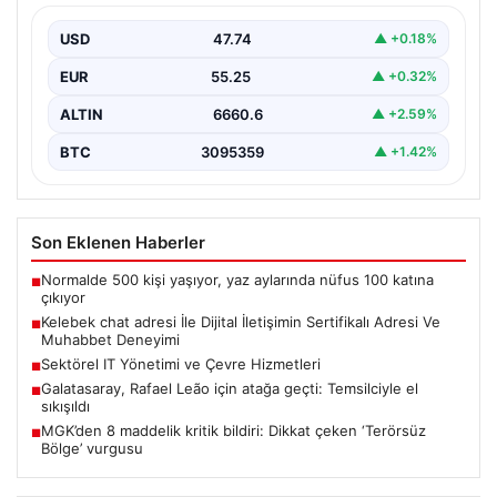
Deneyimi
USD
47.74
▲ +0.18%
İnternet çağında bireylerin güvenli bir tarzda irtibat
sağlaması kritik bir önem taşımaktadır. Güncel olarak…
EUR
55.25
▲ +0.32%
ALTIN
6660.6
▲ +2.59%
BTC
3095359
▲ +1.42%
Son Eklenen Haberler
Normalde 500 kişi yaşıyor, yaz aylarında nüfus 100 katına
■
çıkıyor
Kelebek chat adresi İle Dijital İletişimin Sertifikalı Adresi Ve
■
Muhabbet Deneyimi
Sektörel IT Yönetimi ve Çevre Hizmetleri
■
Galatasaray, Rafael Leão için atağa geçti: Temsilciyle el
■
sıkışıldı
MGK’den 8 maddelik kritik bildiri: Dikkat çeken ‘Terörsüz
■
Bölge’ vurgusu