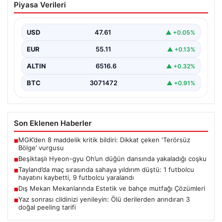
Piyasa Verileri
dansında yakaladığı coşku
Beşiktaş formasıyla tanınan Hyeon-gyu Oh, yakınlarının
düzenlediği düğünde sahneye çıkarak eğlenceli bir
USD
47.61
▲ +0.05%
dans performansı…
EUR
55.11
▲ +0.13%
ALTIN
6516.6
▲ +0.32%
BTC
3071472
▲ +0.91%
Son Eklenen Haberler
MGK’den 8 maddelik kritik bildiri: Dikkat çeken ‘Terörsüz
■
Bölge’ vurgusu
Beşiktaşlı Hyeon-gyu Oh’un düğün dansında yakaladığı coşku
■
Tayland’da maç sırasında sahaya yıldırım düştü: 1 futbolcu
■
hayatını kaybetti, 9 futbolcu yaralandı
Dış Mekan Mekanlarında Estetik ve bahçe mutfağı Çözümleri
■
Yaz sonrası cildinizi yenileyin: Ölü derilerden arındıran 3
■
doğal peeling tarifi