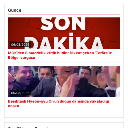
Güncel
06/08/2026
MGK’den 8 maddelik kritik bildiri: Dikkat çeken ‘Terörsüz
Bölge’ vurgusu
05/08/2026
Beşiktaşlı Hyeon-gyu Oh’un düğün dansında yakaladığı
coşku