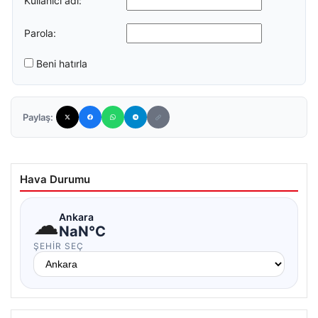
Kullanıcı adı:
Parola:
Beni hatırla
Paylaş:
Hava Durumu
☁
Ankara
NaN°C
ŞEHIR SEÇ