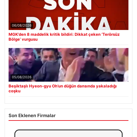
06/08/2026
MGK’den 8 maddelik kritik bildiri: Dikkat çeken ‘Terörsüz
Bölge’ vurgusu
05/08/2026
Beşiktaşlı Hyeon-gyu Oh’un düğün dansında yakaladığı
coşku
Son Eklenen Firmalar