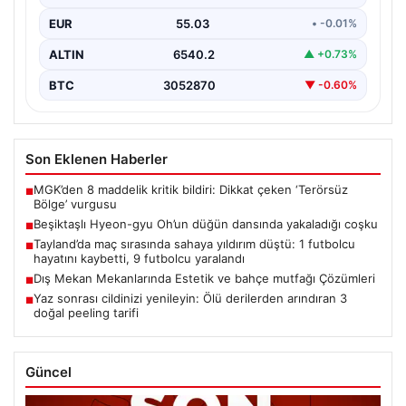
dans performansı…
EUR
55.03
• -0.01%
ALTIN
6540.2
▲ +0.73%
BTC
3052870
▼ -0.60%
Son Eklenen Haberler
MGK’den 8 maddelik kritik bildiri: Dikkat çeken ‘Terörsüz
■
Bölge’ vurgusu
Beşiktaşlı Hyeon-gyu Oh’un düğün dansında yakaladığı coşku
■
Tayland’da maç sırasında sahaya yıldırım düştü: 1 futbolcu
■
hayatını kaybetti, 9 futbolcu yaralandı
Dış Mekan Mekanlarında Estetik ve bahçe mutfağı Çözümleri
■
Yaz sonrası cildinizi yenileyin: Ölü derilerden arındıran 3
■
doğal peeling tarifi
Güncel