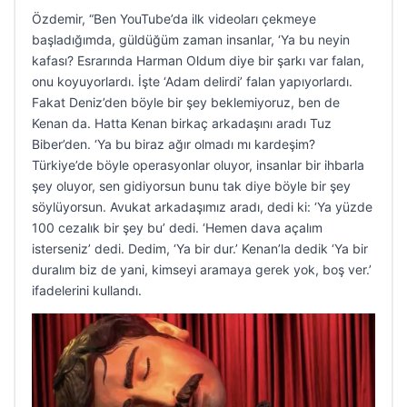
Özdemir, “Ben YouTube’da ilk videoları çekmeye
başladığımda, güldüğüm zaman insanlar, ‘Ya bu neyin
kafası? Esrarında Harman Oldum diye bir şarkı var falan,
onu koyuyorlardı. İşte ‘Adam delirdi’ falan yapıyorlardı.
Fakat Deniz’den böyle bir şey beklemiyoruz, ben de
Kenan da. Hatta Kenan birkaç arkadaşını aradı Tuz
Biber’den. ‘Ya bu biraz ağır olmadı mı kardeşim?
Türkiye’de böyle operasyonlar oluyor, insanlar bir ihbarla
şey oluyor, sen gidiyorsun bunu tak diye böyle bir şey
söylüyorsun. Avukat arkadaşımız aradı, dedi ki: ‘Ya yüzde
100 cezalık bir şey bu’ dedi. ‘Hemen dava açalım
isterseniz’ dedi. Dedim, ‘Ya bir dur.’ Kenan’la dedik ‘Ya bir
duralım biz de yani, kimseyi aramaya gerek yok, boş ver.’
ifadelerini kullandı.