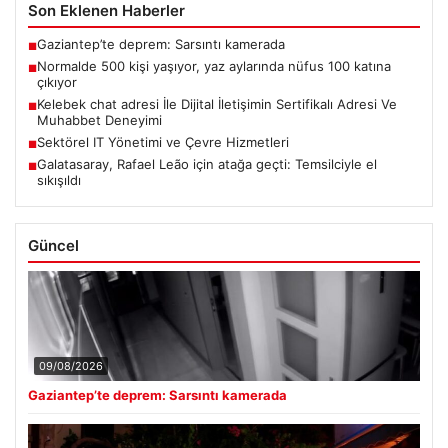
Son Eklenen Haberler
Gaziantep’te deprem: Sarsıntı kamerada
■
Normalde 500 kişi yaşıyor, yaz aylarında nüfus 100 katına
■
çıkıyor
Kelebek chat adresi İle Dijital İletişimin Sertifikalı Adresi Ve
■
Muhabbet Deneyimi
Sektörel IT Yönetimi ve Çevre Hizmetleri
■
Galatasaray, Rafael Leão için atağa geçti: Temsilciyle el
■
sıkışıldı
Güncel
09/08/2026
Gaziantep’te deprem: Sarsıntı kamerada