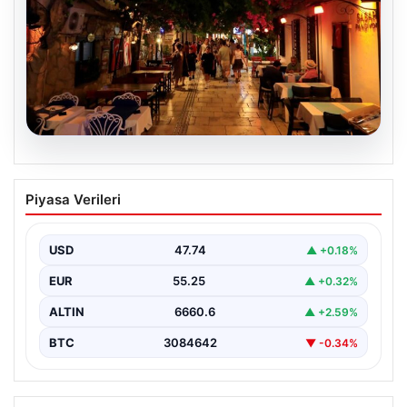
08.08.2026
Normalde 500 kişi yaşıyor, yaz
Piyasa Verileri
aylarında nüfus 100 katına çıkıyor
USD
47.74
▲ +0.18%
EUR
55.25
▲ +0.32%
ALTIN
6660.6
▲ +2.59%
BTC
3084642
▼ -0.34%