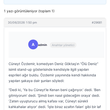
1 yazı görüntüleniyor (toplam 1)
30/06/2026: 1:50 pm
#29681
A
admin
Anahtar yönetici
Cüneyt Özdemir, komedyen Deniz Göktaş’ın “Ölü Deniz”
isimli stand-up gösterisinde kendisiyle ilgili yapılan
esprileri ağır buldu. Özdemir yayınında kendi hakkında
yapılan şakaya dair şunları söyledi:
“Dedi ki, ‘Ya bu Cüneyt’le Kenan beni çağırıyor.’ dedi. ‘Ben
gitmiyorum’ dedi. ‘Şimdi ben nasıl gideceğim oraya’ dedi.
‘Zaten uyuşturucu almış kafası var, Cüneyt sürekli
kahkahalar atıyor’ dedi. ‘İşte biraz azaltın falan’ gibi bir laf