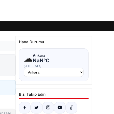
ı
Hava Durumu
☁
Ankara
NaN°C
ŞEHIR SEÇ
Bizi Takip Edin
#23760