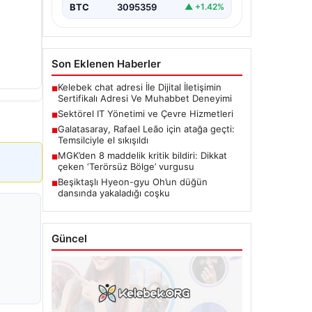
BTC
3095359
▲ +1.42%
Son Eklenen Haberler
Kelebek chat adresi İle Dijital İletişimin
■
Sertifikalı Adresi Ve Muhabbet Deneyimi
Sektörel IT Yönetimi ve Çevre Hizmetleri
■
Galatasaray, Rafael Leão için atağa geçti:
■
Temsilciyle el sıkışıldı
MGK’den 8 maddelik kritik bildiri: Dikkat
■
çeken ‘Terörsüz Bölge’ vurgusu
Beşiktaşlı Hyeon-gyu Oh’un düğün
■
dansında yakaladığı coşku
Güncel