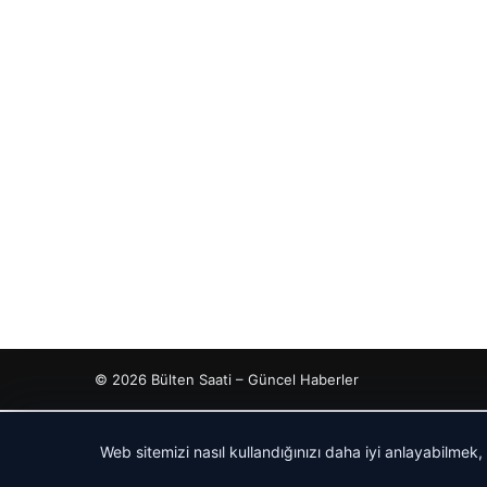
© 2026 Bülten Saati – Güncel Haberler
his
his
io
dhub
Web sitemizi nasıl kullandığınızı daha iyi anlayabilmek,