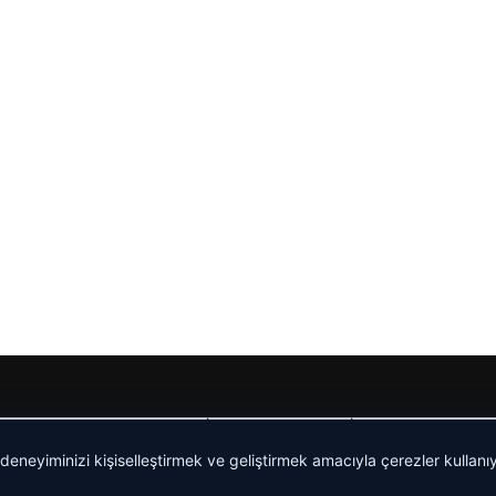
Yeminli Tercüme Bürosu
|
Malta Dil Okulu
|
lemagrup.com.t
 deneyiminizi kişiselleştirmek ve geliştirmek amacıyla çerezler kullan