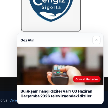
×
Cengiz Sigorta
Göz Atın
23/06/2026
Güncel Haberler
Bu akşam hangi diziler var? 03 Haziran
r
Çarşamba 2026 televizyondaki diziler
ıyoruz.
Çerez Politikamız
Reddet
Kabul Et