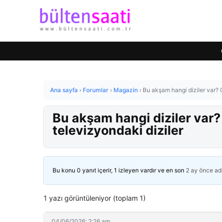
Ana sayfa
›
Forumlar
›
Magazin
›
Bu akşam hangi diziler var?
Bu akşam hangi diziler va
televizyondaki diziler
Bu konu 0 yanıt içerir, 1 izleyen vardır ve en son
2 ay önce
ad
1 yazı görüntüleniyor (toplam 1)
04/06/2026: 2:26 am