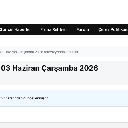
Güncel Haberler
Firma Rehberi
Forum
Çerez Politikas
 03 Haziran Çarşamba 2026 televizyondaki diziler
r? 03 Haziran Çarşamba 2026
min
tarafından güncellenmiştir.