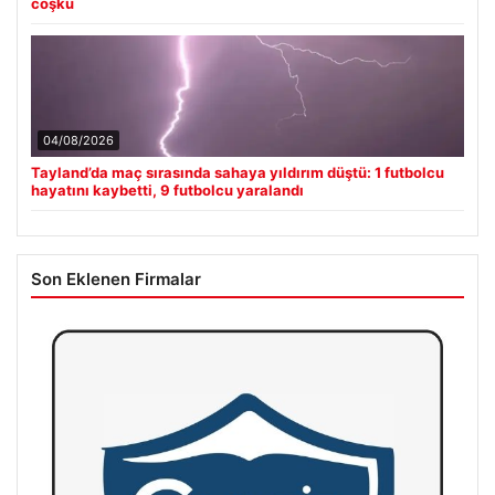
coşku
04/08/2026
Tayland’da maç sırasında sahaya yıldırım düştü: 1 futbolcu
hayatını kaybetti, 9 futbolcu yaralandı
Son Eklenen Firmalar