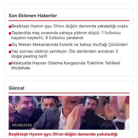
Son Eklenen Haberler
Beşiktaşlı Hyeon-gyu Oh’un düğün dansında yakaladığı coşku
■
Tayland’da maç sırasında sahaya yıldırım düştü: 1 futbolcu
■
hayatını kaybetti, 9 futbolcu yaralandı
Dış Mekan Mekanlarında Estetik ve bahçe mutfağı Çözümleri
■
Yaz sonrası cildinizi yenileyin: Ölü derilerden arındıran 3
■
doğal peeling tarifi
Malatya’da Hayvan Otlatma Kavgasında Traktörle Tehlikeli
■
Müdahale
Güncel
05/08/2026
Beşiktaşlı Hyeon-gyu Oh’un düğün dansında yakaladığı