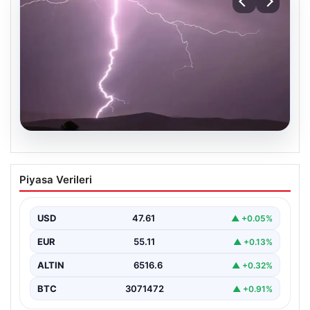
04.08.2026
Tayland’da maç sırasında sahaya
Piyasa Verileri
yıldırım düştü: 1 futbolcu hayatını
kaybetti, 9 futbolcu yaralandı
USD
47.61
▲ +0.05%
EUR
55.11
▲ +0.13%
ALTIN
6516.6
▲ +0.32%
BTC
3071472
▲ +0.91%