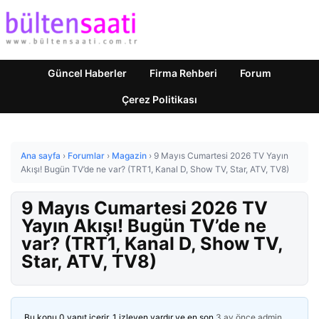
Güncel Haberler
Firma Rehberi
Forum
Çerez Politikası
Ana sayfa
›
Forumlar
›
Magazin
›
9 Mayıs Cumartesi 2026 TV Yayın
Akışı! Bugün TV’de ne var? (TRT1, Kanal D, Show TV, Star, ATV, TV8)
9 Mayıs Cumartesi 2026 TV
Yayın Akışı! Bugün TV’de ne
var? (TRT1, Kanal D, Show TV,
Star, ATV, TV8)
Bu konu 0 yanıt içerir, 1 izleyen vardır ve en son
3 ay önce
admin