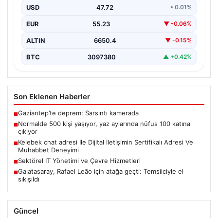
USD
47.72
• 0.01%
EUR
55.23
▼ -0.06%
ALTIN
6650.4
▼ -0.15%
BTC
3097380
▲ +0.42%
Son Eklenen Haberler
Gaziantep’te deprem: Sarsıntı kamerada
■
Normalde 500 kişi yaşıyor, yaz aylarında nüfus 100 katına
■
çıkıyor
Kelebek chat adresi İle Dijital İletişimin Sertifikalı Adresi Ve
■
Muhabbet Deneyimi
Sektörel IT Yönetimi ve Çevre Hizmetleri
■
Galatasaray, Rafael Leão için atağa geçti: Temsilciyle el
■
sıkışıldı
Güncel