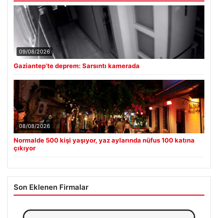
09/08/2026
Gaziantep’te deprem: Sarsıntı kamerada
08/08/2026
Normalde 500 kişi yaşıyor, yaz aylarında nüfus 100 katına
çıkıyor
Son Eklenen Firmalar