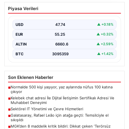
Kelebek chat adresi İle Dijital İletişimin
Piyasa Verileri
Sertifikalı Adresi Ve Muhabbet
Deneyimi
USD
47.74
▲ +0.18%
İnternet çağında bireylerin güvenli bir tarzda irtibat
sağlaması kritik bir önem taşımaktadır. Güncel olarak…
EUR
55.25
▲ +0.32%
ALTIN
6660.6
▲ +2.59%
BTC
3095359
▲ +1.42%
Son Eklenen Haberler
Normalde 500 kişi yaşıyor, yaz aylarında nüfus 100 katına
■
çıkıyor
Kelebek chat adresi İle Dijital İletişimin Sertifikalı Adresi Ve
■
Muhabbet Deneyimi
Sektörel IT Yönetimi ve Çevre Hizmetleri
■
Galatasaray, Rafael Leão için atağa geçti: Temsilciyle el
■
sıkışıldı
MGK’den 8 maddelik kritik bildiri: Dikkat çeken ‘Terörsüz
■