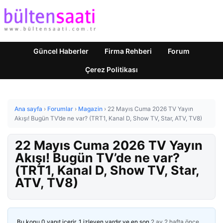
Güncel Haberler
Firma Rehberi
Forum
Çerez Politikası
Ana sayfa
›
Forumlar
›
Magazin
›
22 Mayıs Cuma 2026 TV Yayın
Akışı! Bugün TV’de ne var? (TRT1, Kanal D, Show TV, Star, ATV, TV8)
22 Mayıs Cuma 2026 TV Yayın
Akışı! Bugün TV’de ne var?
(TRT1, Kanal D, Show TV, Star,
ATV, TV8)
Bu konu 0 yanıt içerir, 1 izleyen vardır ve en son
2 ay 2 hafta önce