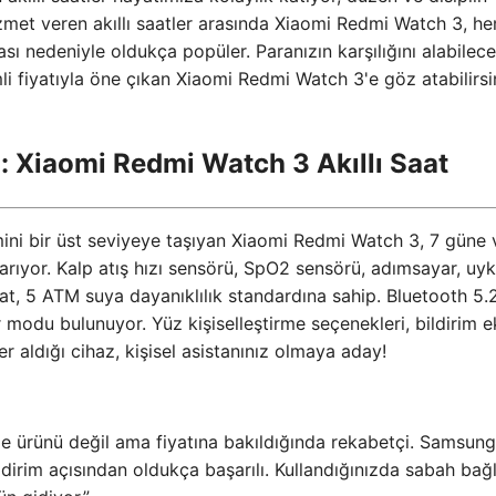
 hizmet veren akıllı saatler arasında Xiaomi Redmi Watch 3, h
ı nedeniyle oldukça popüler. Paranızın karşılığını alabilece
imli fiyatıyla öne çıkan Xiaomi Redmi Watch 3'e göz atabilirsi
: Xiaomi Redmi Watch 3 Akıllı Saat
mini bir üst seviyeye taşıyan Xiaomi Redmi Watch 3, 7 güne 
arıyor. Kalp atış hızı sensörü, SpO2 sensörü, adımsayar, uy
saat, 5 ATM suya dayanıklılık standardına sahip. Bluetooth 5.
modu bulunuyor. Yüz kişiselleştirme seçenekleri, bildirim e
r aldığı cihaz, kişisel asistanınız olmaya aday!
le ürünü değil ama fiyatına bakıldığında rekabetçi. Samsung
ildirim açısından oldukça başarılı. Kullandığınızda sabah bağ