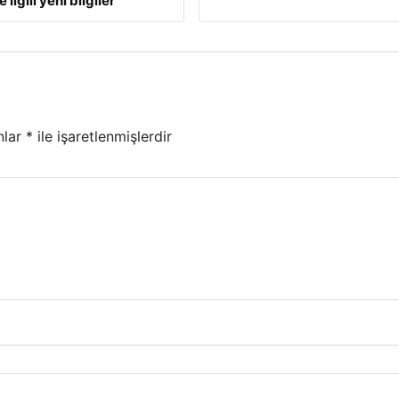
 ilgili yeni bilgiler
nlar
*
ile işaretlenmişlerdir