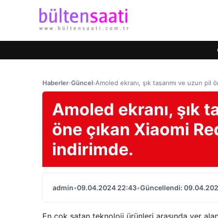
Haberler
›
Güncel
›
Amoled ekranı, şık tasarımı ve uzun pil
Amoled ekranı, şık t
öne çıkan Xiaomi Re
indirimde.
admin
•
09.04.2024 22:43
•
Güncellendi: 09.04.20
En çok satan teknoloji ürünleri arasında yer alan 