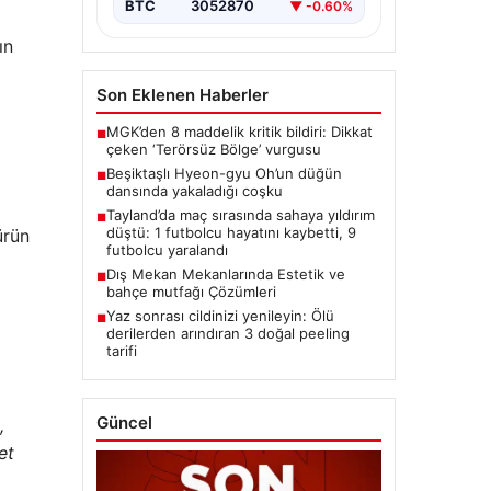
BTC
3052870
▼ -0.60%
ın
Son Eklenen Haberler
MGK’den 8 maddelik kritik bildiri: Dikkat
■
çeken ‘Terörsüz Bölge’ vurgusu
Beşiktaşlı Hyeon-gyu Oh’un düğün
■
dansında yakaladığı coşku
Tayland’da maç sırasında sahaya yıldırım
■
düştü: 1 futbolcu hayatını kaybetti, 9
ürün
futbolcu yaralandı
Dış Mekan Mekanlarında Estetik ve
■
bahçe mutfağı Çözümleri
Yaz sonrası cildinizi yenileyin: Ölü
■
derilerden arındıran 3 doğal peeling
tarifi
Güncel
,
et