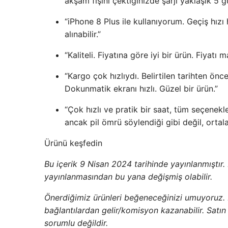
akşam fişini çektiğinizde şarjı yaklaşık 5 g
“iPhone 8 Plus ile kullanıyorum. Geçiş hızı hı
alınabilir.”
“Kaliteli. Fiyatına göre iyi bir ürün. Fiyatı 
“Kargo çok hızlıydı. Belirtilen tarihten önc
Dokunmatik ekranı hızlı. Güzel bir ürün.”
“Çok hızlı ve pratik bir saat, tüm seçenekl
ancak pil ömrü söylendiği gibi değil, orta
Ürünü keşfedin
Bu içerik 9 Nisan 2024 tarihinde yayınlanmıştır. Li
yayınlanmasından bu yana değişmiş olabilir.
Önerdiğimiz ürünleri beğeneceğinizi umuyoruz.
bağlantılardan gelir/komisyon kazanabilir. Sat
sorumlu değildir.