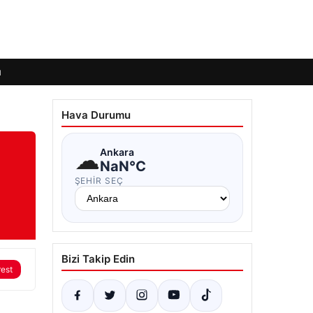
ı
Hava Durumu
☁
Ankara
NaN°C
ŞEHIR SEÇ
Bizi Takip Edin
rest