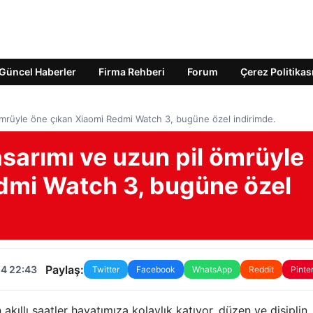
Güncel Haberler
Firma Rehberi
Forum
Çerez Politikas
 ömrüyle öne çıkan Xiaomi Redmi Watch 3, bugüne özel indirimde.
asarımı ve uzun pil ömrüyle
dmi Watch 3, bugüne özel
Paylaş:
24 22:43
Twitter
Facebook
WhatsApp
Reddit
Pinte
akıllı saatler hayatımıza kolaylık katıyor, düzen ve disiplin