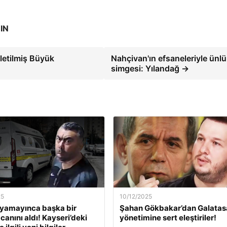
IN
letilmiş Büyük
Nahçivan'ın efsaneleriyle ünlü
simgesi: Yılandağ →
25
10/12/2025
ıyamayınca başka bir
Şahan Gökbakar’dan Galatas
canını aldı! Kayseri’deki
yönetimine sert eleştiriler!