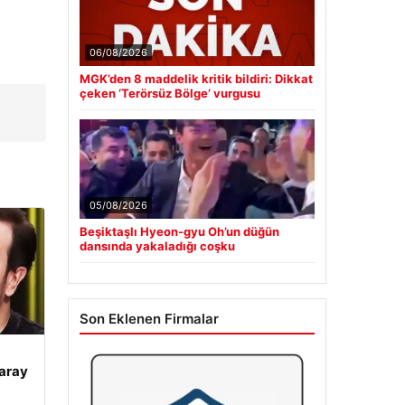
06/08/2026
MGK’den 8 maddelik kritik bildiri: Dikkat
çeken ‘Terörsüz Bölge’ vurgusu
05/08/2026
Beşiktaşlı Hyeon-gyu Oh’un düğün
dansında yakaladığı coşku
Son Eklenen Firmalar
aray