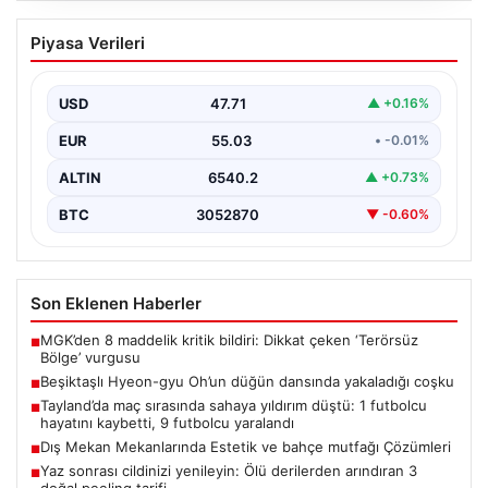
Beşiktaşlı Hyeon-gyu Oh’un düğün
Piyasa Verileri
dansında yakaladığı coşku
Beşiktaş formasıyla tanınan Hyeon-gyu Oh, yakınlarının
düzenlediği düğünde sahneye çıkarak eğlenceli bir
USD
47.71
▲ +0.16%
dans performansı…
EUR
55.03
• -0.01%
ALTIN
6540.2
▲ +0.73%
BTC
3052870
▼ -0.60%
Son Eklenen Haberler
MGK’den 8 maddelik kritik bildiri: Dikkat çeken ‘Terörsüz
■
Bölge’ vurgusu
Beşiktaşlı Hyeon-gyu Oh’un düğün dansında yakaladığı coşku
■
Tayland’da maç sırasında sahaya yıldırım düştü: 1 futbolcu
■
hayatını kaybetti, 9 futbolcu yaralandı
Dış Mekan Mekanlarında Estetik ve bahçe mutfağı Çözümleri
■
Yaz sonrası cildinizi yenileyin: Ölü derilerden arındıran 3
■
doğal peeling tarifi