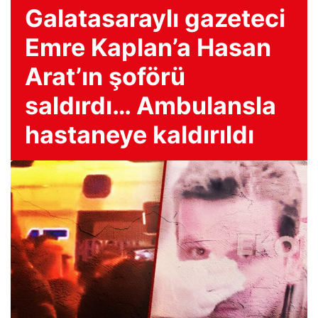
Galatasaraylı gazeteci
Emre Kaplan’a Hasan
Arat’ın şoförü
saldırdı… Ambulansla
hastaneye kaldırıldı