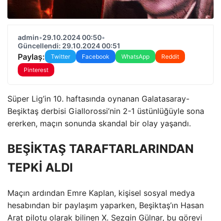
admin
•
29.10.2024 00:50
•
Güncellendi: 29.10.2024 00:51
Paylaş:
Twitter
Facebook
WhatsApp
Reddit
Pinterest
Süper Lig’in 10. haftasında oynanan Galatasaray-
Beşiktaş derbisi Giallorossi’nin 2-1 üstünlüğüyle sona
ererken, maçın sonunda skandal bir olay yaşandı.
BEŞİKTAŞ TARAFTARLARINDAN
TEPKİ ALDI
Maçın ardından Emre Kaplan, kişisel sosyal medya
hesabından bir paylaşım yaparken, Beşiktaş’ın Hasan
Arat pilotu olarak bilinen X. Sezgin Gülnar, bu görevi