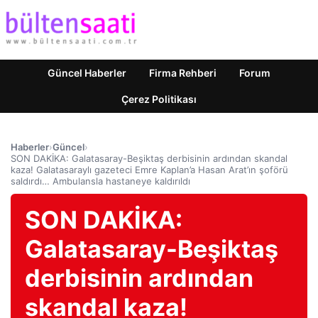
Güncel Haberler
Firma Rehberi
Forum
Çerez Politikası
Haberler
›
Güncel
›
SON DAKİKA: Galatasaray-Beşiktaş derbisinin ardından skandal
kaza! Galatasaraylı gazeteci Emre Kaplan’a Hasan Arat’ın şoförü
saldırdı… Ambulansla hastaneye kaldırıldı
SON DAKİKA:
Galatasaray-Beşiktaş
derbisinin ardından
skandal kaza!