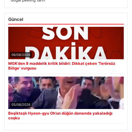
Güncel
06/08/2026
MGK’den 8 maddelik kritik bildiri: Dikkat çeken ‘Terörsüz
Bölge’ vurgusu
05/08/2026
Beşiktaşlı Hyeon-gyu Oh’un düğün dansında yakaladığı
coşku