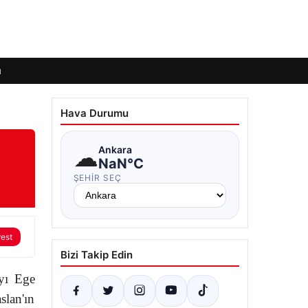
ı
Hava Durumu
☁
Ankara
NaN°C
ŞEHIR SEÇ
rest
Bizi Takip Edin
ıyı Ege
slan'ın