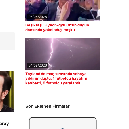
05/08/2026
Beşiktaşlı Hyeon-gyu Oh’un düğün
dansında yakaladığı coşku
04/08/2026
Tayland’da maç sırasında sahaya
yıldırım düştü: 1 futbolcu hayatını
kaybetti, 9 futbolcu yaralandı
Son Eklenen Firmalar
aray