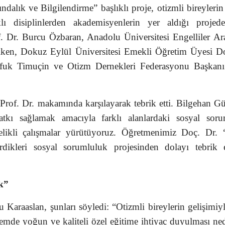
lık ve Bilgilendirme” başlıklı proje, otizmli bireylerin
rklı disiplinlerden akademisyenlerin yer aldığı proje
f. Dr. Burcu Özbaran, Anadolu Üniversitesi Engelliler Ar
iken, Dokuz Eylül Üniversitesi Emekli Öğretim Üyesi D
 Ufuk Timuçin ve Otizm Dernekleri Federasyonu Başkanı
Prof. Dr. makamında karşılayarak tebrik etti. Bilgehan Gü
atkı sağlamak amacıyla farklı alanlardaki sosyal soru
elikli çalışmalar yürütüyoruz. Öğretmenimiz Doç. Dr. 
ikleri sosyal sorumluluk projesinden dolayı tebrik e
ek”
raaslan, şunları söyledi: “Otizmli bireylerin gelişimiyle
nemde yoğun ve kaliteli özel eğitime ihtiyaç duyulması ne