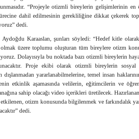
unmasıdır. “Projeyle otizmli bireylerin gelişimlerinin en
ürecine dahil edilmesinin gerekliliğine dikkat çekerek to
yoruz” dedi.
 Aydoğdu Karaaslan, şunları söyledi: “Hedef kitle olara
ta olmak üzere toplumu oluşturan tüm bireylere otizm ko
yoruz. Dolayısıyla bu noktada bazı otizmli bireylerin haya
nacaktır. Proje ekibi olarak otizmli bireylerin sosyal
 dışlanmadan yararlanabilmelerine, temel insan haklarının
in etkinlik aşamasında velilerin, eğitimcilerin ve öğren
nağına sahip olacağı video içerikleri üretilecek. Hazırlana
 etkilenen, otizm konusunda bilgilenmek ve farkındalık y
lacaktır” dedi.