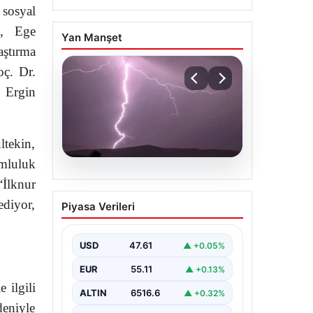
 sosyal
de, Ege
Yan Manşet
aştırma
oç. Dr.
 Ergin
ltekin,
mluluk
04.08.2026
“İlknur
Tayland’da maç
diyor,
Piyasa Verileri
sırasında sahaya yıldırım
düştü: 1 futbolcu
hayatını kaybetti, 9
USD
47.61
▲ +0.05%
futbolcu yaralandı
EUR
55.11
▲ +0.13%
 ilgili
ALTIN
6516.6
▲ +0.32%
deniyle