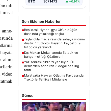
BTC
3071472
▲ +0.91%
 önemli
plumsal
Son Eklenen Haberler
Beşiktaşlı Hyeon-gyu Oh’un düğün
k anne-
■
dansında yakaladığı coşku
nusunda
Tayland’da maç sırasında sahaya yıldırım
■
düştü: 1 futbolcu hayatını kaybetti, 9
tlarına
futbolcu yaralandı
 hayata
Dış Mekan Mekanlarında Estetik ve
■
bahçe mutfağı Çözümleri
 altını
Yaz sonrası cildinizi yenileyin: Ölü
■
derilerden arındıran 3 doğal peeling
cilerin
tarifi
n video
Malatya’da Hayvan Otlatma Kavgasında
■
Traktörle Tehlikeli Müdahale
aratmak
Güncel