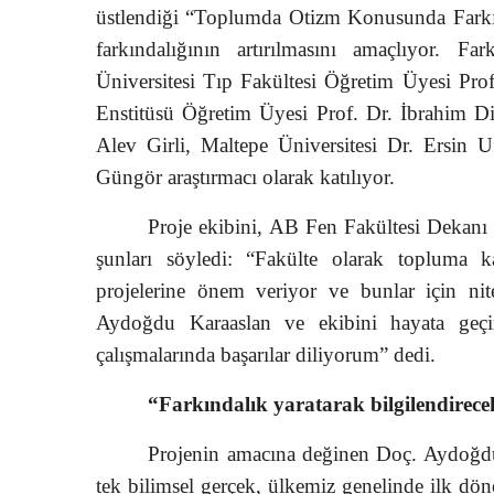
üstlendiği “Toplumda Otizm Konusunda Farkında
farkındalığının artırılmasını amaçlıyor. Fa
Üniversitesi Tıp Fakültesi Öğretim Üyesi Pro
Enstitüsü Öğretim Üyesi Prof. Dr. İbrahim D
Alev Girli, Maltepe Üniversitesi Dr. Ersin
Güngör araştırmacı olarak katılıyor.
Proje ekibini, AB Fen Fakültesi Dekanı 
şunları söyledi: “Fakülte olarak topluma k
projelerine önem veriyor ve bunlar için nit
Aydoğdu Karaaslan ve ekibini hayata geçird
çalışmalarında başarılar diliyorum” dedi.
“Farkındalık yaratarak bilgilendirec
Projenin amacına değinen Doç. Aydoğdu Ka
tek bilimsel gerçek, ülkemiz genelinde ilk dö