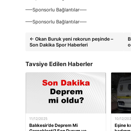
—–Sponsorlu Bağlantılar—–
—–Sponsorlu Bağlantılar—–
← Okan Buruk yeni rekorun peşinde –
B
Son Dakika Spor Haberleri
o
Tavsiye Edilen Haberler
11/12/2025
10/12/20
Balıkesir’de Deprem Mi
Eşine k
Gerçekleşti? Son Durum ve
kadının 