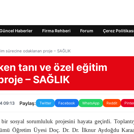
Güncel Haberler
Firma Rehberi
Forum
Çerez Politikas
itim sürecine odaklanan proje – SAĞLIK
ken tanı ve özel eğitim
proje – SAĞLIK
Paylaş:
4 09:13
Twitter
Facebook
WhatsApp
Reddit
Pinte
i bir sosyal sorumluluk projesini hayata geçirdi. Toplant
Bölümü Öğretim Üyesi Doç. Dr. Dr. İlknur Aydoğdu Karaa