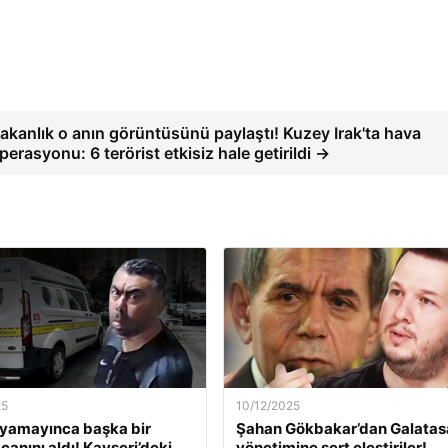
akanlık o anın görüntüsünü paylaştı! Kuzey Irak'ta hava
perasyonu: 6 terörist etkisiz hale getirildi →
25
10/12/2025
ıyamayınca başka bir
Şahan Gökbakar’dan Galatas
canını aldı! Kayseri’deki
yönetimine sert eleştiriler!