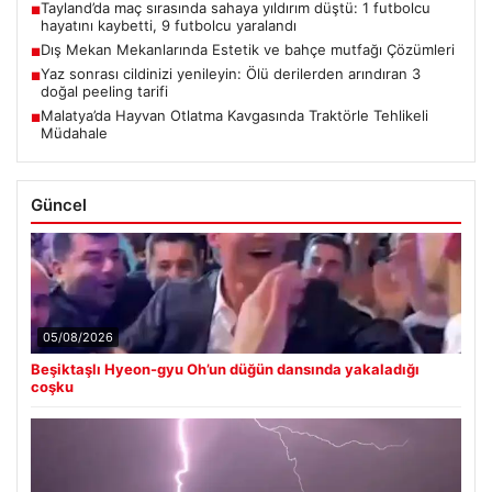
Tayland’da maç sırasında sahaya yıldırım düştü: 1 futbolcu
■
hayatını kaybetti, 9 futbolcu yaralandı
Dış Mekan Mekanlarında Estetik ve bahçe mutfağı Çözümleri
■
Yaz sonrası cildinizi yenileyin: Ölü derilerden arındıran 3
■
doğal peeling tarifi
Malatya’da Hayvan Otlatma Kavgasında Traktörle Tehlikeli
■
Müdahale
Güncel
05/08/2026
Beşiktaşlı Hyeon-gyu Oh’un düğün dansında yakaladığı
coşku