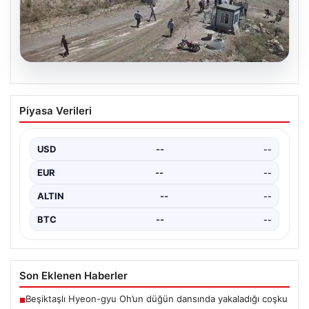
02.08.2026
Aydın’daki Orman Yangını Zor Dakikalar
Piyasa Verileri
Yaşattı
Aydın’ın Madran Dağı’nda çıkan orman yangını,
bölgedeki doğa tutkunları ve yerel halk arasında
USD
--
--
büyük…
EUR
--
--
ALTIN
--
--
BTC
--
--
Son Eklenen Haberler
Beşiktaşlı Hyeon-gyu Oh’un düğün dansında yakaladığı coşku
■