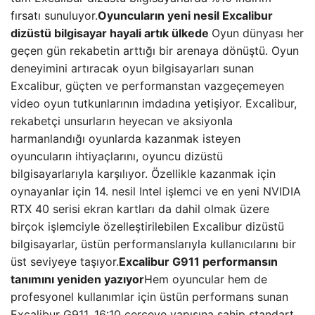
fırsatı sunuluyor.
Oyuncuların yeni nesil Excalibur
dizüstü bilgisayar hayali artık ülkede
Oyun dünyası her
geçen gün rekabetin arttığı bir arenaya dönüştü. Oyun
deneyimini artıracak oyun bilgisayarları sunan
Excalibur, güçten ve performanstan vazgeçemeyen
video oyun tutkunlarının imdadına yetişiyor. Excalibur,
rekabetçi unsurların heyecan ve aksiyonla
harmanlandığı oyunlarda kazanmak isteyen
oyuncuların ihtiyaçlarını, oyuncu dizüstü
bilgisayarlarıyla karşılıyor. Özellikle kazanmak için
oynayanlar için 14. nesil Intel işlemci ve en yeni NVIDIA
RTX 40 serisi ekran kartları da dahil olmak üzere
birçok işlemciyle özelleştirilebilen Excalibur dizüstü
bilgisayarlar, üstün performanslarıyla kullanıcılarını bir
üst seviyeye taşıyor.
Excalibur G911 performansın
tanımını yeniden yazıyor
Hem oyuncular hem de
profesyonel kullanımlar için üstün performans sunan
Excalibur G911, 16:10 çerçeve yapısına sahip standart