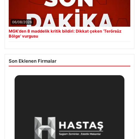
06/08/2026
MGK’den 8 maddelik kritik bildiri: Dikkat çeken ‘Terörsüz
Bölge’ vurgusu
Son Eklenen Firmalar