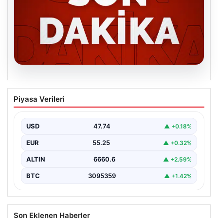
06.08.2026
MGK’den 8 maddelik kritik bildiri: Dikkat
Piyasa Verileri
çeken ‘Terörsüz Bölge’ vurgusu
USD
47.74
▲ +0.18%
EUR
55.25
▲ +0.32%
ALTIN
6660.6
▲ +2.59%
BTC
3095359
▲ +1.42%
Son Eklenen Haberler