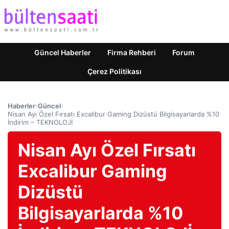
Güncel Haberler
Firma Rehberi
Forum
Çerez Politikası
Haberler
›
Güncel
›
Nisan Ayı Özel Fırsatı Excalibur Gaming Dizüstü Bilgisayarlarda %10
İndirim – TEKNOLOJİ
Nisan Ayı Özel Fırsatı
Excalibur Gaming
Dizüstü
Bilgisayarlarda %10