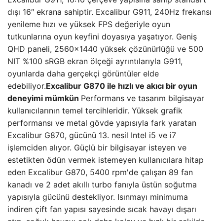
dışı 16″ ekrana sahiptir. Excalibur G911, 240Hz frekansı
yenileme hızı ve yüksek FPS değeriyle oyun
tutkunlarına oyun keyfini doyasıya yaşatıyor. Geniş
QHD paneli, 2560×1440 yüksek çözünürlüğü ve 500
NIT %100 sRGB ekran ölçeği ayrıntılarıyla G911,
oyunlarda daha gerçekçi görüntüler elde
edebiliyor.
Excalibur G870 ile hızlı ve akıcı bir oyun
deneyimi mümkün
Performans ve tasarım bilgisayar
kullanıcılarının temel tercihleridir. Yüksek grafik
performansı ve metal gövde yapısıyla fark yaratan
Excalibur G870, gücünü 13. nesil Intel i5 ve i7
işlemciden alıyor. Güçlü bir bilgisayar isteyen ve
estetikten ödün vermek istemeyen kullanıcılara hitap
eden Excalibur G870, 5400 rpm'de çalışan 89 fan
kanadı ve 2 adet akıllı turbo fanıyla üstün soğutma
yapısıyla gücünü destekliyor. Isınmayı minimuma
indiren çift fan yapısı sayesinde sıcak havayı dışarı