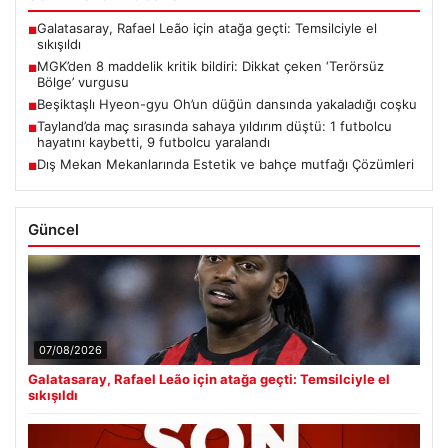
Galatasaray, Rafael Leão için atağa geçti: Temsilciyle el
■
sıkışıldı
MGK’den 8 maddelik kritik bildiri: Dikkat çeken ‘Terörsüz
■
Bölge’ vurgusu
Beşiktaşlı Hyeon-gyu Oh’un düğün dansında yakaladığı coşku
■
Tayland’da maç sırasında sahaya yıldırım düştü: 1 futbolcu
■
hayatını kaybetti, 9 futbolcu yaralandı
Dış Mekan Mekanlarında Estetik ve bahçe mutfağı Çözümleri
■
Güncel
07/08/2026
Galatasaray, Rafael Leão için atağa geçti: Temsilciyle el
sıkışıldı