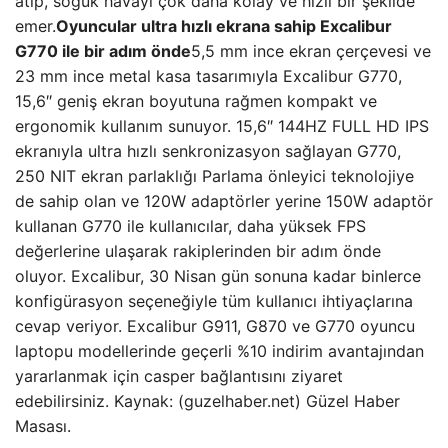
atıp, soğuk havayı çok daha kolay ve hızlı bir şekilde
emer.
Oyuncular ultra hızlı ekrana sahip Excalibur
G770 ile bir adım önde
5,5 mm ince ekran çerçevesi ve
23 mm ince metal kasa tasarımıyla Excalibur G770,
15,6″ geniş ekran boyutuna rağmen kompakt ve
ergonomik kullanım sunuyor. 15,6″ 144HZ FULL HD IPS
ekranıyla ultra hızlı senkronizasyon sağlayan G770,
250 NIT ekran parlaklığı Parlama önleyici teknolojiye
de sahip olan ve 120W adaptörler yerine 150W adaptör
kullanan G770 ile kullanıcılar, daha yüksek FPS
değerlerine ulaşarak rakiplerinden bir adım önde
oluyor. Excalibur, 30 Nisan gün sonuna kadar binlerce
konfigürasyon seçeneğiyle tüm kullanıcı ihtiyaçlarına
cevap veriyor. Excalibur G911, G870 ve G770 oyuncu
laptopu modellerinde geçerli %10 indirim avantajından
yararlanmak için casper bağlantısını ziyaret
edebilirsiniz. Kaynak: (guzelhaber.net) Güzel Haber
Masası.