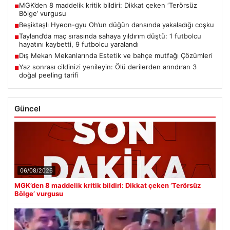
MGK’den 8 maddelik kritik bildiri: Dikkat çeken ‘Terörsüz
■
Bölge’ vurgusu
Beşiktaşlı Hyeon-gyu Oh’un düğün dansında yakaladığı coşku
■
Tayland’da maç sırasında sahaya yıldırım düştü: 1 futbolcu
■
hayatını kaybetti, 9 futbolcu yaralandı
Dış Mekan Mekanlarında Estetik ve bahçe mutfağı Çözümleri
■
Yaz sonrası cildinizi yenileyin: Ölü derilerden arındıran 3
■
doğal peeling tarifi
Güncel
06/08/2026
MGK’den 8 maddelik kritik bildiri: Dikkat çeken ‘Terörsüz
Bölge’ vurgusu