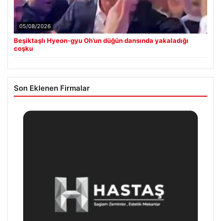
05/08/2026
Beşiktaşlı Hyeon-gyu Oh’un düğün dansında yakaladığı
coşku
Son Eklenen Firmalar