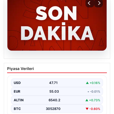
06.08.2026
MGK’den 8 maddelik kritik bildiri: Dikkat
Piyasa Verileri
çeken ‘Terörsüz Bölge’ vurgusu
USD
47.71
▲ +0.16%
EUR
55.03
• -0.01%
ALTIN
6540.2
▲ +0.73%
BTC
3052870
▼ -0.60%