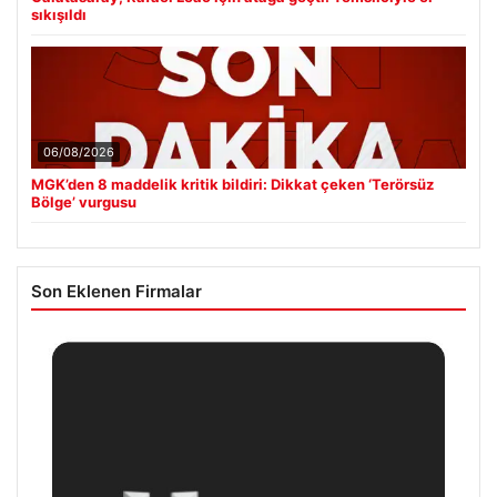
sıkışıldı
06/08/2026
MGK’den 8 maddelik kritik bildiri: Dikkat çeken ‘Terörsüz
Bölge’ vurgusu
Son Eklenen Firmalar