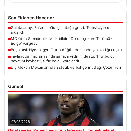
Son Eklenen Haberler
Galatasaray, Rafael Leão için atağa geçti: Temsilciyle el
■
sıkışıldı
MGK’den 8 maddelik kritik bildiri: Dikkat çeken ‘Terörsüz
■
Bölge’ vurgusu
Beşiktaşlı Hyeon-gyu Oh’un düğün dansında yakaladığı coşku
■
Tayland’da maç sırasında sahaya yıldırım düştü: 1 futbolcu
■
hayatını kaybetti, 9 futbolcu yaralandı
Dış Mekan Mekanlarında Estetik ve bahçe mutfağı Çözümleri
■
Güncel
07/08/2026
Galatasaray, Rafael Leão için atağa geçti: Temsilciyle el