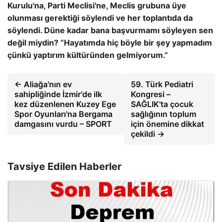
Kurulu'na, Parti Meclisi'ne, Meclis grubuna üye
olunması gerektiği söylendi ve her toplantıda da
söylendi. Düne kadar bana başvurmamı söyleyen sen
değil miydin? “Hayatımda hiç böyle bir şey yapmadım
çünkü yaptırım kültüründen gelmiyorum.”
← Aliağa'nın ev
59. Türk Pediatri
sahipliğinde İzmir'de ilk
Kongresi –
kez düzenlenen Kuzey Ege
SAĞLIK'ta çocuk
Spor Oyunları'na Bergama
sağlığının toplum
damgasını vurdu – SPORT
için önemine dikkat
çekildi →
Tavsiye Edilen Haberler