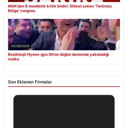
MGK’den 8 maddelik kritik bildiri: Dikkat çeken ‘Terörsüz
Bölge’ vurgusu
05/08/2026
Beşiktaşlı Hyeon-gyu Oh’un düğün dansında yakaladığı
coşku
Son Eklenen Firmalar