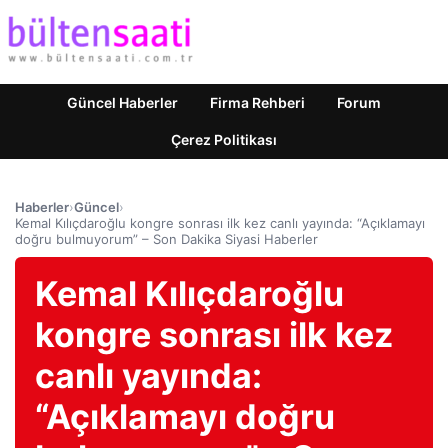
Güncel Haberler
Firma Rehberi
Forum
Çerez Politikası
Haberler
›
Güncel
›
Kemal Kılıçdaroğlu kongre sonrası ilk kez canlı yayında: “Açıklamayı
doğru bulmuyorum” – Son Dakika Siyasi Haberler
Kemal Kılıçdaroğlu
kongre sonrası ilk kez
canlı yayında:
“Açıklamayı doğru