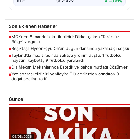
BTC
3071472
▲ +0.91%
Son Eklenen Haberler
MGK’den 8 maddelik kritik bildiri: Dikkat çeken ‘Terörsüz
■
Bölge’ vurgusu
Beşiktaşlı Hyeon-gyu Oh’un düğün dansında yakaladığı coşku
■
Tayland’da maç sırasında sahaya yıldırım düştü: 1 futbolcu
■
hayatını kaybetti, 9 futbolcu yaralandı
Dış Mekan Mekanlarında Estetik ve bahçe mutfağı Çözümleri
■
Yaz sonrası cildinizi yenileyin: Ölü derilerden arındıran 3
■
doğal peeling tarifi
Güncel
06/08/2026