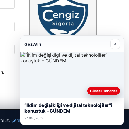
×
Göz Atın
Cengiz Sigorta
23/06/2026
n.
Güncel Haberler
“İklim değişikliği ve dijital teknolojiler”i
konuştuk – GÜNDEM
24/06/2024
ıyoruz.
Çerez Politikamız
Reddet
Kabul Et
r