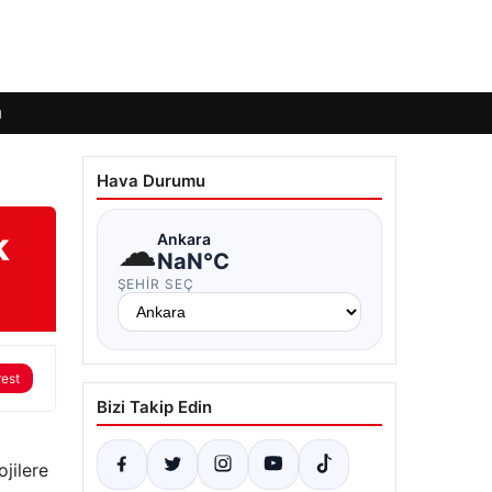
ı
Hava Durumu
k
☁
Ankara
NaN°C
ŞEHIR SEÇ
rest
Bizi Takip Edin
ojilere