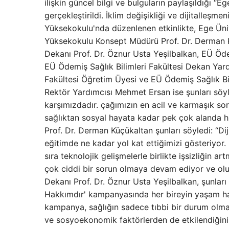
ilişkin güncel bilgi ve bulguların paylaşıldığı
gerçekleştirildi. İklim değişikliği ve dijitalleşm
Yüksekokulu'nda düzenlenen etkinlikte, Ege Üni
Yüksekokulu Konsept Müdürü Prof. Dr. Derman Kü
Dekanı Prof. Dr. Öznur Usta Yeşilbalkan, EÜ Öde
EÜ Ödemiş Sağlık Bilimleri Fakültesi Dekan Yard
Fakültesi Öğretim Üyesi ve EÜ Ödemiş Sağlık Bili
Rektör Yardımcısı Mehmet Ersan ise şunları söyle
karşımızdadır. çağımızın en acil ve karmaşık sor
sağlıktan sosyal hayata kadar pek çok alanda 
Prof. Dr. Derman Küçükaltan şunları söyledi: “D
eğitimde ne kadar yol kat ettiğimizi gösteriyor. D
sıra teknolojik gelişmelerle birlikte işsizliğin 
çok ciddi bir sorun olmaya devam ediyor ve olum
Dekanı Prof. Dr. Öznur Usta Yeşilbalkan, şunlar
Hakkımdır' kampanyasında her bireyin yaşam hak
kampanya, sağlığın sadece tıbbi bir durum olma
ve sosyoekonomik faktörlerden de etkilendiğini 