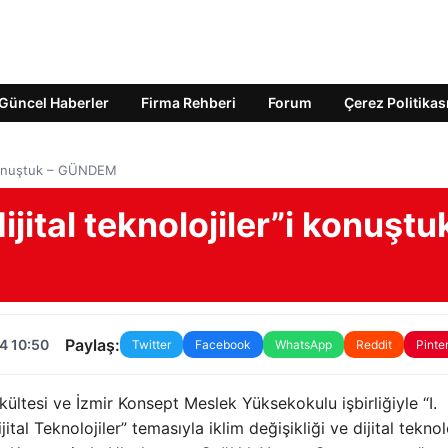
Güncel Haberler
Firma Rehberi
Forum
Çerez Politikas
”i konuştuk – GÜNDEM
dijital teknolojiler”i konuştu
Paylaş:
4 10:50
Twitter
Facebook
WhatsApp
Reddit
Pinte
kültesi ve İzmir Konsept Meslek Yüksekokulu işbirliğiyle “I.
l Teknolojiler” temasıyla iklim değişikliği ve dijital teknol