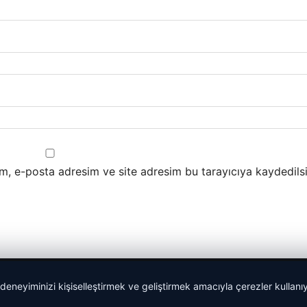
m, e-posta adresim ve site adresim bu tarayıcıya kaydedilsi
 deneyiminizi kişiselleştirmek ve geliştirmek amacıyla çerezler kullan
Yeminli Tercüme Bürosu
|
Malta Dil Okulu
|
lemagrup.com.t