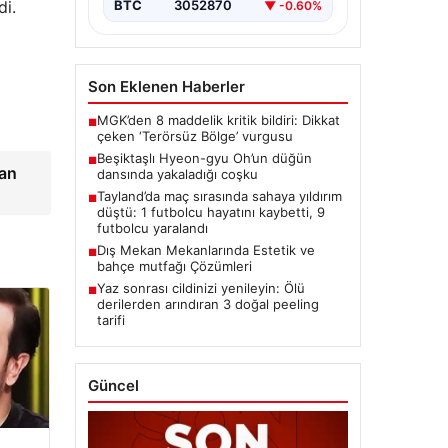
di.
BTC
3052870
▼ -0.60%
Son Eklenen Haberler
MGK’den 8 maddelik kritik bildiri: Dikkat
■
çeken ‘Terörsüz Bölge’ vurgusu
Beşiktaşlı Hyeon-gyu Oh’un düğün
■
dan
dansında yakaladığı coşku
Tayland’da maç sırasında sahaya yıldırım
■
düştü: 1 futbolcu hayatını kaybetti, 9
futbolcu yaralandı
Dış Mekan Mekanlarında Estetik ve
■
bahçe mutfağı Çözümleri
Yaz sonrası cildinizi yenileyin: Ölü
■
derilerden arındıran 3 doğal peeling
tarifi
Güncel