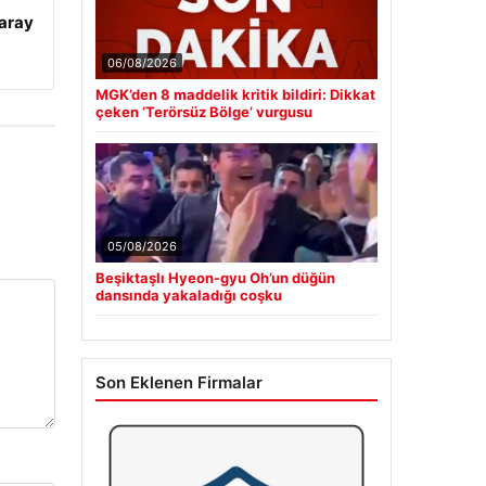
aray
06/08/2026
MGK’den 8 maddelik kritik bildiri: Dikkat
çeken ‘Terörsüz Bölge’ vurgusu
05/08/2026
Beşiktaşlı Hyeon-gyu Oh’un düğün
dansında yakaladığı coşku
Son Eklenen Firmalar