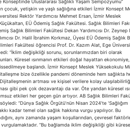
 “Ege Konseptinde Uluslararası Sağlıklı Yaşam Sempozyumu”
enin çocuk, yetişkin ve yaşlı sağlığına etkileri İzmir Konsept 
versitesi Rektör Yardımcısı Mehmet Ersan, İzmir Meslek
çükaltan, EÜ Ödemiş Sağlık Fakültesi. Sağlık Bilimleri Fakü
miş Sağlık Bilimleri Fakültesi Dekan Yardımcısı Dr. Zeynep 
ımcısı Dr. Halil İbrahim Korkmaz, Üyesi EÜ Ödemiş Sağlık Bi
mleri Fakültesi öğrencisi Prof. Dr. Kazım Alat, Ege Üniversi
di: “İklim değişikliği sorunu, sorunlarımızdan biri olarak
unları. Küresel ısınmanın etkileri doğal hayattan ekonomiye,
hissedilmeye başlandı. İzmir Konsept Meslek Yüksekokulu M
ijitalleşme bize özellikle pandemi döneminde hem sağlıkta 
ijitalleşmenin artması ve kişisel verilere kolay ulaşılabilirli
artması gibi pek çok dezavantajı da var. Öte yandan küresel ı
suz etkileri her geçen gün artıyor. AB Sağlık Bilimleri Fakü
ı söyledi: “Dünya Sağlık Örgütü'nün Nisan 2024'te 'Sağlığım
kı kadar temel olan sağlık hakkına vurgu yapılıyor. Bu
dığını, aynı zamanda yaşam koşullarından, çevresel faktörl
vurgulamaktadır. “Bu bağlamda iklim değişikliği gibi küresel