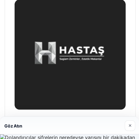
Hastaş Beton
×
Göz Atın
26/05/2026