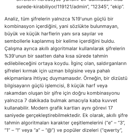
surede-kirabiliyor/119121/admin”, “12345”, “ekip”.
Analiz, tüm şifrelerin yalnızca %19'unun güçlü bir
kombinasyon içerdiğini, yani sözlükte bulunmayan,
büyük ve küçük harflerin yanı sıra sayılar ve
sembollerle kaplanmış bir kelime içerdiğini buldu.
Çalışma ayrıca akıllı algoritmalar kullanılarak şifrelerin
%39'unun bir saatten daha kısa sürede tahmin
edilebileceğini ortaya koydu. İlginç olan, saldırganların
şifreleri kırmak için uzman bilgisine veya pahalı
ekipmanlara ihtiyaç duymamasıdır. Örneğin, bir dizüstü
bilgisayarın güçlü işlemcisi, 8 küçük harf veya
rakamdan oluşan bir şifre için doğru kombinasyonu
yalnızca 7 dakikada bulmak amacıyla kaba kuvvet
kullanabilir. Modern grafik kartları aynı görevi 17
saniyede gerçekleştirebilmektedir. Ek olarak, akıllı şifre
tahmin algoritmaları karakter çeşitlemelerini (“e” – “3”,
“1” – “!” veya “a” – “@”) ve popüler dizeleri (“qwerty”,