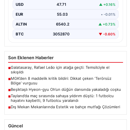
USD
47.71
▲ +0.16%
EUR
55.03
• -0.01%
ALTIN
6540.2
▲ +0.73%
BTC
3052870
▼ -0.60%
Son Eklenen Haberler
Galatasaray, Rafael Leão için atağa geçti: Temsilciyle el
■
sıkışıldı
MGK’den 8 maddelik kritik bildiri: Dikkat çeken ‘Terörsüz
■
Bölge’ vurgusu
Beşiktaşlı Hyeon-gyu Oh’un düğün dansında yakaladığı coşku
■
Tayland’da maç sırasında sahaya yıldırım düştü: 1 futbolcu
■
hayatını kaybetti, 9 futbolcu yaralandı
Dış Mekan Mekanlarında Estetik ve bahçe mutfağı Çözümleri
■
Güncel