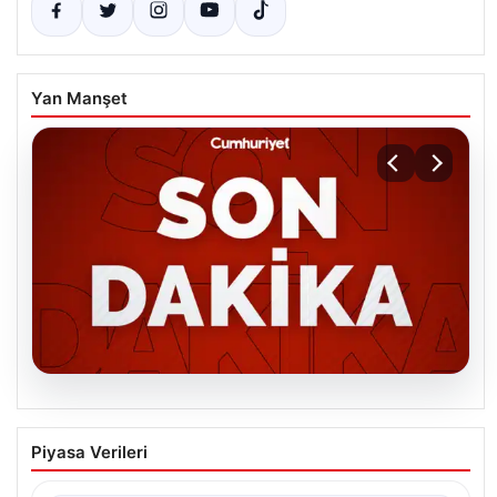
Yan Manşet
06.08.2026
MGK’den 8 maddelik kritik bildiri: Dikkat
Piyasa Verileri
çeken ‘Terörsüz Bölge’ vurgusu