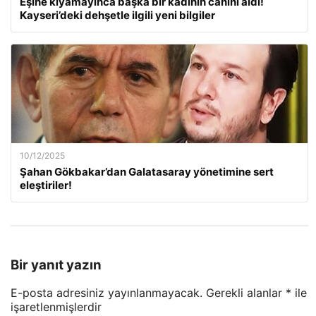
Eşine kıyamayınca başka bir kadının canını aldı!
Kayseri’deki dehşetle ilgili yeni bilgiler
10/12/2025
Şahan Gökbakar’dan Galatasaray yönetimine sert
eleştiriler!
Bir yanıt yazın
E-posta adresiniz yayınlanmayacak.
Gerekli alanlar
*
ile
işaretlenmişlerdir