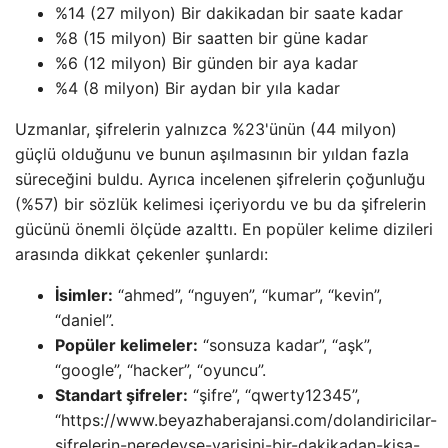
%14 (27 milyon) Bir dakikadan bir saate kadar
%8 (15 milyon) Bir saatten bir güne kadar
%6 (12 milyon) Bir günden bir aya kadar
%4 (8 milyon) Bir aydan bir yıla kadar
Uzmanlar, şifrelerin yalnızca %23'ünün (44 milyon)
güçlü olduğunu ve bunun aşılmasının bir yıldan fazla
süreceğini buldu. Ayrıca incelenen şifrelerin çoğunluğu
(%57) bir sözlük kelimesi içeriyordu ve bu da şifrelerin
gücünü önemli ölçüde azalttı. En popüler kelime dizileri
arasında dikkat çekenler şunlardı:
İsimler:
“ahmed”, “nguyen”, “kumar”, “kevin”,
“daniel”.
Popüler kelimeler:
“sonsuza kadar”, “aşk”,
“google”, “hacker”, “oyuncu”.
Standart şifreler:
“şifre”, “qwerty12345”,
“https://www.beyazhaberajansi.com/dolandiricilar-
sifrelerin-neredeyse-yarisini-bir-dakikadan-kisa-