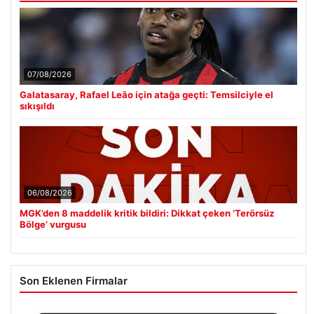
07/08/2026
Galatasaray, Rafael Leão için atağa geçti: Temsilciyle el
sıkışıldı
06/08/2026
MGK’den 8 maddelik kritik bildiri: Dikkat çeken ‘Terörsüz
Bölge’ vurgusu
Son Eklenen Firmalar