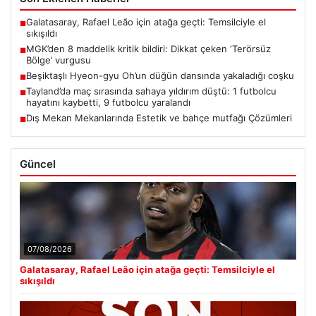
Galatasaray, Rafael Leão için atağa geçti: Temsilciyle el
■
sıkışıldı
MGK’den 8 maddelik kritik bildiri: Dikkat çeken ‘Terörsüz
■
Bölge’ vurgusu
Beşiktaşlı Hyeon-gyu Oh’un düğün dansında yakaladığı coşku
■
Tayland’da maç sırasında sahaya yıldırım düştü: 1 futbolcu
■
hayatını kaybetti, 9 futbolcu yaralandı
Dış Mekan Mekanlarında Estetik ve bahçe mutfağı Çözümleri
■
Güncel
07/08/2026
Galatasaray, Rafael Leão için atağa geçti: Temsilciyle el
sıkışıldı