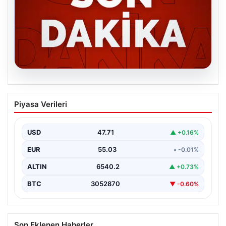
06.08.2026
MGK’den 8 maddelik kritik bildiri: Dikkat
Piyasa Verileri
çeken ‘Terörsüz Bölge’ vurgusu
USD
47.71
▲ +0.16%
EUR
55.03
• -0.01%
ALTIN
6540.2
▲ +0.73%
BTC
3052870
▼ -0.60%
Son Eklenen Haberler