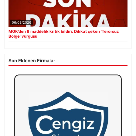
06/08/2026
MGK’den 8 maddelik kritik bildiri: Dikkat çeken ‘Terörsüz
Bölge’ vurgusu
Son Eklenen Firmalar