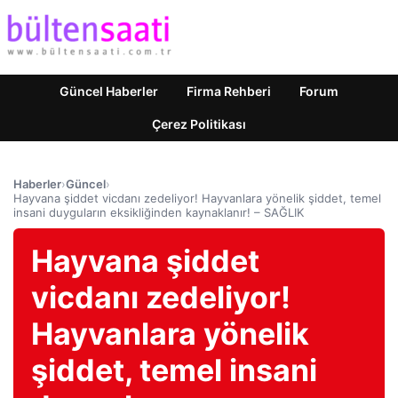
Güncel Haberler
Firma Rehberi
Forum
Çerez Politikası
Haberler
›
Güncel
›
Hayvana şiddet vicdanı zedeliyor! Hayvanlara yönelik şiddet, temel
insani duyguların eksikliğinden kaynaklanır! – SAĞLIK
Hayvana şiddet
vicdanı zedeliyor!
Hayvanlara yönelik
şiddet, temel insani