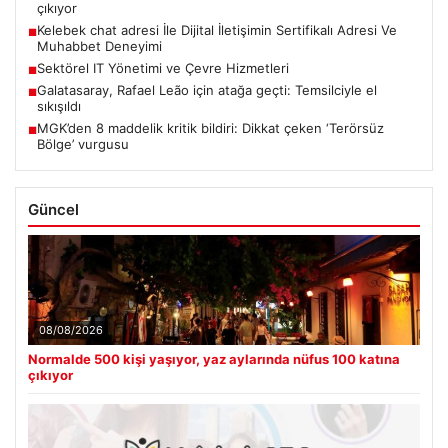
çıkıyor
Kelebek chat adresi İle Dijital İletişimin Sertifikalı Adresi Ve
■
Muhabbet Deneyimi
Sektörel IT Yönetimi ve Çevre Hizmetleri
■
Galatasaray, Rafael Leão için atağa geçti: Temsilciyle el
■
sıkışıldı
MGK’den 8 maddelik kritik bildiri: Dikkat çeken ‘Terörsüz
■
Bölge’ vurgusu
Güncel
08/08/2026
Normalde 500 kişi yaşıyor, yaz aylarında nüfus 100 katına
çıkıyor