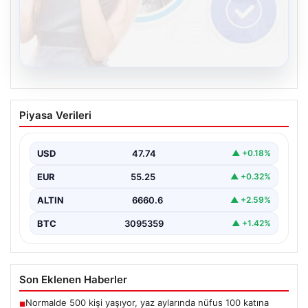
08.08.2026
Kelebek chat adresi İle Dijital İletişimin
Piyasa Verileri
Sertifikalı Adresi Ve Muhabbet
Deneyimi
USD
47.74
▲ +0.18%
İnternet çağında bireylerin güvenli bir tarzda irtibat
sağlaması kritik bir önem taşımaktadır. Güncel olarak…
EUR
55.25
▲ +0.32%
ALTIN
6660.6
▲ +2.59%
BTC
3095359
▲ +1.42%
Son Eklenen Haberler
Normalde 500 kişi yaşıyor, yaz aylarında nüfus 100 katına
■