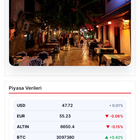
08.08.2026
Normalde 500 kişi yaşıyor, yaz
Piyasa Verileri
aylarında nüfus 100 katına çıkıyor
USD
47.72
• 0.01%
EUR
55.23
▼ -0.06%
ALTIN
6650.4
▼ -0.15%
BTC
3097380
▲ +0.42%