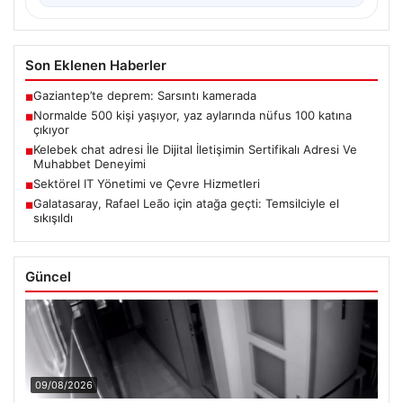
Son Eklenen Haberler
Gaziantep’te deprem: Sarsıntı kamerada
■
Normalde 500 kişi yaşıyor, yaz aylarında nüfus 100 katına
■
çıkıyor
Kelebek chat adresi İle Dijital İletişimin Sertifikalı Adresi Ve
■
Muhabbet Deneyimi
Sektörel IT Yönetimi ve Çevre Hizmetleri
■
Galatasaray, Rafael Leão için atağa geçti: Temsilciyle el
■
sıkışıldı
Güncel
09/08/2026