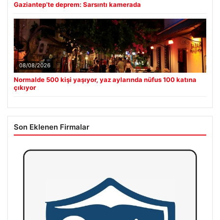
Gaziantep’te deprem: Sarsıntı kamerada
08/08/2026
Normalde 500 kişi yaşıyor, yaz aylarında nüfus 100 katına
çıkıyor
Son Eklenen Firmalar