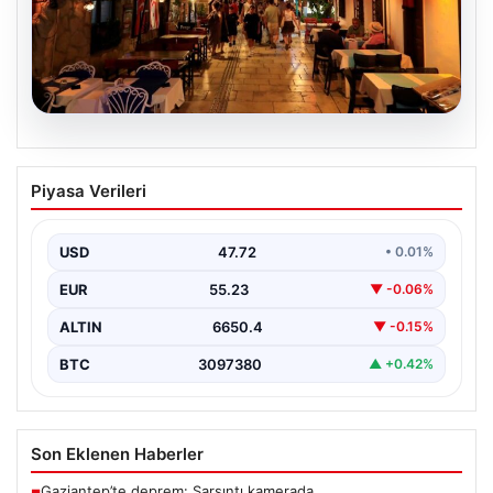
08.08.2026
Normalde 500 kişi yaşıyor, yaz
Piyasa Verileri
aylarında nüfus 100 katına çıkıyor
USD
47.72
• 0.01%
EUR
55.23
▼ -0.06%
ALTIN
6650.4
▼ -0.15%
BTC
3097380
▲ +0.42%
Son Eklenen Haberler
Gaziantep’te deprem: Sarsıntı kamerada
■