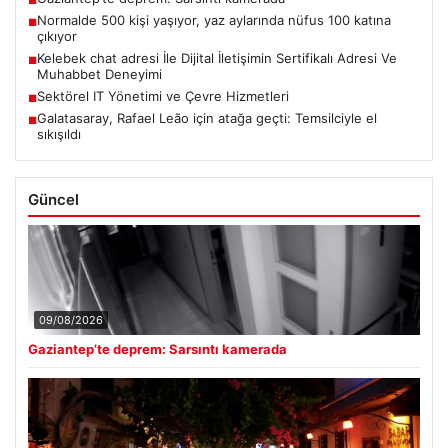
Normalde 500 kişi yaşıyor, yaz aylarında nüfus 100 katına
■
çıkıyor
Kelebek chat adresi İle Dijital İletişimin Sertifikalı Adresi Ve
■
Muhabbet Deneyimi
Sektörel IT Yönetimi ve Çevre Hizmetleri
■
Galatasaray, Rafael Leão için atağa geçti: Temsilciyle el
■
sıkışıldı
Güncel
09/08/2026
Gaziantep’te deprem: Sarsıntı kamerada