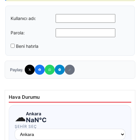
Kullanıcı adı:
Parola:
Beni hatırla
Paylaş:
Hava Durumu
☁
Ankara
NaN°C
ŞEHIR SEÇ