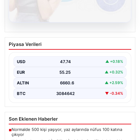
08.08.2026
Kelebek chat adresi İle Dijital İletişimin
Piyasa Verileri
Sertifikalı Adresi Ve Muhabbet
Deneyimi
USD
47.74
▲ +0.18%
İnternet çağında bireylerin güvenli bir tarzda irtibat
sağlaması kritik bir önem taşımaktadır. Güncel olarak…
EUR
55.25
▲ +0.32%
ALTIN
6660.6
▲ +2.59%
BTC
3084642
▼ -0.34%
Son Eklenen Haberler
Normalde 500 kişi yaşıyor, yaz aylarında nüfus 100 katına
■
çıkıyor