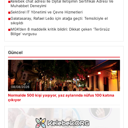
Kelebek chat adresi İle Dijital İletişimin Sertifikalı Adresi Ve
■
Muhabbet Deneyimi
Sektörel IT Yönetimi ve Çevre Hizmetleri
■
Galatasaray, Rafael Leão için atağa geçti: Temsilciyle el
■
sıkışıldı
MGK’den 8 maddelik kritik bildiri: Dikkat çeken ‘Terörsüz
■
Bölge’ vurgusu
Güncel
08/08/2026
Normalde 500 kişi yaşıyor, yaz aylarında nüfus 100 katına
çıkıyor